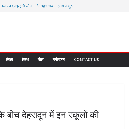
ी उन्नयन छात्रवृत्ति योजना के तहत चयन ट्रायल शुरू
 से स्वास्थ्य मंत्री सुबोध उनियाल व विधायक किशोर
सेप्शन के लिए अल्मोड़ा की गर्विता भाकुनी का
ा आपदा मित्र कैडेट्स का हुआ है चयन
ी सबसे बड़ी ताकत : मुख्यमंत्री पुष्कर सिंह धामी
ाज्य बनाने के संकल्प को करना होगा साकार- मुख्यमंत्री
शिक्षा
हेल्थ
खेल
मनोरंजन
CONTACT US
बीच देहरादून में इन स्कूलों की