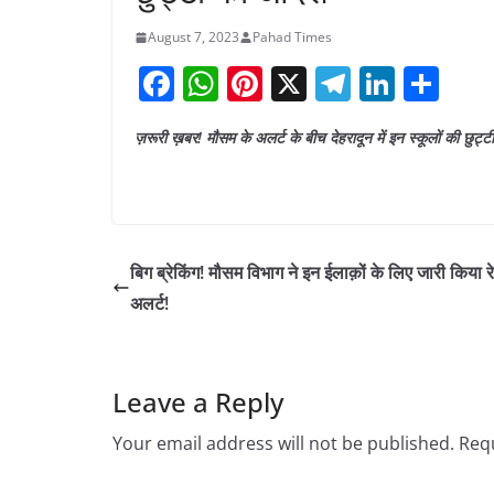
August 7, 2023
Pahad Times
F
W
Pi
X
T
Li
S
a
h
nt
el
n
h
ज़रूरी ख़बर! मौसम के अलर्ट के बीच देहरादून में इन स्कूलों की छुट्
c
at
er
e
k
ar
e
s
e
gr
e
e
b
A
st
a
dI
o
p
m
n
बिग ब्रेकिंग! मौसम विभाग ने इन ईलाक़ों के लिए जारी किया र
o
p
अलर्ट!
k
Leave a Reply
Your email address will not be published.
Requ