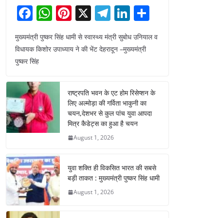
F
W
Pi
X
T
Li
S
a
h
nt
el
n
h
मुख्यमंत्री पुष्कर सिंह धामी से स्वास्थ्य मंत्री सुबोध उनियाल व
c
at
er
e
k
ar
विधायक किशोर उपाध्याय ने की भेंट देहरादून –मुख्यमंत्री
e
s
e
gr
e
e
पुष्कर सिंह
b
A
st
a
dI
o
p
m
n
राष्ट्रपति भवन के एट होम रिसेप्शन के
o
p
लिए अल्मोड़ा की गर्विता भाकुनी का
चयन,देशभर से कुल पांच युवा आपदा
k
मित्र कैडेट्स का हुआ है चयन
August 1, 2026
युवा शक्ति ही विकसित भारत की सबसे
बड़ी ताकत : मुख्यमंत्री पुष्कर सिंह धामी
August 1, 2026