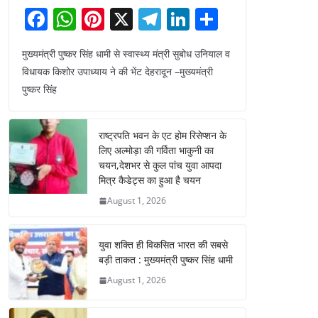
F
W
Pi
X
T
Li
S
a
h
nt
el
n
h
मुख्यमंत्री पुष्कर सिंह धामी से स्वास्थ्य मंत्री सुबोध उनियाल व
c
at
er
e
k
ar
विधायक किशोर उपाध्याय ने की भेंट देहरादून –मुख्यमंत्री
e
s
e
gr
e
e
पुष्कर सिंह
b
A
st
a
dI
o
p
m
n
राष्ट्रपति भवन के एट होम रिसेप्शन के
o
p
लिए अल्मोड़ा की गर्विता भाकुनी का
चयन,देशभर से कुल पांच युवा आपदा
k
मित्र कैडेट्स का हुआ है चयन
August 1, 2026
युवा शक्ति ही विकसित भारत की सबसे
बड़ी ताकत : मुख्यमंत्री पुष्कर सिंह धामी
August 1, 2026