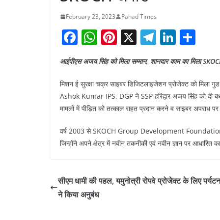
February 23, 2023
Pahad Times
F
W
Pi
X
T
Li
S
a
h
nt
el
n
h
आईपीएस अजय सिंह को मिला सम्मान, शानदार काम का मिला SKOC
c
at
er
e
k
ar
e
s
e
gr
e
e
मिशन ई सुरक्षा चक्र साइबर डिजिटलाइजेशन प्रोजेक्ट को मिला गुड ग
b
A
st
a
dI
Ashok Kumar IPS, DGP ने SSP हरिद्वार अजय सिंह को दी बधा
मामलों में पीड़ित को तत्काल राहत प्रदान करने व साइबर अपराध पर तु
o
p
m
n
o
p
वर्ष 2003 से SKOCH Group Development Foundation द्वारा यह प
k
जिन्होंने अपने क्षेत्र में नवीन तकनीकी एवं नवीन ज्ञान पर आधारित का
सीएम धामी की पहल, यमुनोत्री रोपवे प्रोजेक्ट के लिए पर्यट
ने किया अनुबंध