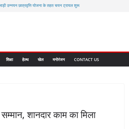
लाड़ी उन्नयन छात्रवृत्ति योजना के तहत चयन ट्रायल शुरू
 धामी से स्वास्थ्य मंत्री सुबोध उनियाल व विधायक किशोर
म रिसेप्शन के लिए अल्मोड़ा की गर्विता भाकुनी का
 युवा आपदा मित्र कैडेट्स का हुआ है चयन
रत की सबसे बड़ी ताकत : मुख्यमंत्री पुष्कर सिंह धामी
क्त राज्य बनाने के संकल्प को करना होगा साकार- मुख्यमंत्री
शिक्षा
हेल्थ
खेल
मनोरंजन
CONTACT US
सम्मान, शानदार काम का मिला