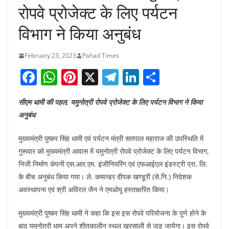
रोपवे प्रोजेक्ट के लिए पर्यटन
विभाग ने किया अनुबंध
February 23, 2023
Pahad Times
F
W
Pi
X
T
Li
S
a
h
nt
el
n
h
सीएम धामी की पहल, यमुनोत्री रोपवे प्रोजेक्ट के लिए पर्यटन विभाग ने किया
c
at
er
e
k
ar
अनुबंध
e
s
e
gr
e
e
b
A
st
a
dI
मुख्यमंत्री पुष्कर सिंह धामी एवं पर्यटन मंत्री सतपाल महाराज की उपस्थिति में
गुरूवार को मुख्यमंत्री आवास में यमुनोत्री रोपवे प्रोजेक्ट के लिए पर्यटन विभाग,
o
p
m
n
निजी निर्माण कंपनी एस.आर.एम. इंजीनियरिंग एवं एफआईएल इंडस्ट्री प्रा. लि.
o
p
के बीच अनुबंध किया गया। ले. कमान्डर दीपक खण्डूरी (से.नि.) निदेशक
k
अवस्थापना एवं श्री अविरल जैन ने एमओयू हस्ताक्षरित किया।
मुख्यमंत्री पुष्कर सिंह धामी ने कहा कि इस इस रोपवे परियोजना के पूर्ण होने के
बाद यमुनोत्री धाम अपने शीतकालीन स्थल खरसाली से जुड़ जायेगा। इस रोपवे