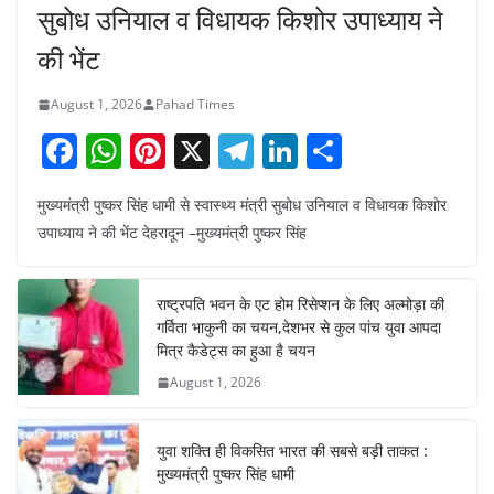
सुबोध उनियाल व विधायक किशोर उपाध्याय ने
की भेंट
August 1, 2026
Pahad Times
F
W
Pi
X
T
Li
S
a
h
nt
el
n
h
मुख्यमंत्री पुष्कर सिंह धामी से स्वास्थ्य मंत्री सुबोध उनियाल व विधायक किशोर
c
at
er
e
k
ar
उपाध्याय ने की भेंट देहरादून –मुख्यमंत्री पुष्कर सिंह
e
s
e
gr
e
e
b
A
st
a
dI
राष्ट्रपति भवन के एट होम रिसेप्शन के लिए अल्मोड़ा की
o
p
m
n
गर्विता भाकुनी का चयन,देशभर से कुल पांच युवा आपदा
o
p
मित्र कैडेट्स का हुआ है चयन
August 1, 2026
k
युवा शक्ति ही विकसित भारत की सबसे बड़ी ताकत :
मुख्यमंत्री पुष्कर सिंह धामी