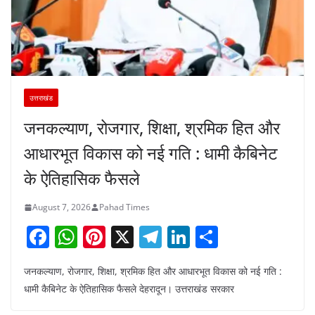
उत्तराखंड
जनकल्याण, रोजगार, शिक्षा, श्रमिक हित और
आधारभूत विकास को नई गति : धामी कैबिनेट
के ऐतिहासिक फैसले
August 7, 2026
Pahad Times
F
W
Pi
X
T
Li
S
a
h
nt
el
n
h
जनकल्याण, रोजगार, शिक्षा, श्रमिक हित और आधारभूत विकास को नई गति :
c
at
er
e
k
ar
धामी कैबिनेट के ऐतिहासिक फैसले देहरादून। उत्तराखंड सरकार
e
s
e
gr
e
e