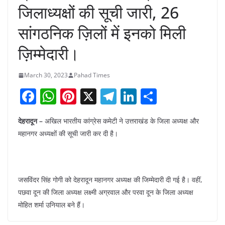
जिलाध्यक्षों की सूची जारी, 26
सांगठनिक ज़िलों में इनको मिली
ज़िम्मेदारी।
March 30, 2023
Pahad Times
F
W
Pi
X
T
Li
S
a
h
nt
el
n
h
देहरादून –
अखिल भारतीय कांग्रेस कमेटी ने उत्तराखंड के जिला अध्यक्ष और
c
at
er
e
k
ar
महानगर अध्यक्षों की सूची जारी कर दी है।
e
s
e
gr
e
e
b
A
st
a
dI
o
p
m
n
जसविंदर सिंह गोगी को देहरादून महानगर अध्यक्ष की जिम्मेदारी दी गई है। वहीं,
o
p
पछवा दून की जिला अध्यक्ष लक्ष्मी अग्रवाल और परवा दून के जिला अध्यक्ष
k
मोहित शर्मा उनियाल बने हैं।