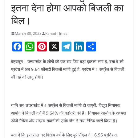
इतना देना होगा आपको बिजली का
बिल।
March 30, 2023
Pahad Times
F
W
Pi
X
T
Li
S
a
h
nt
el
n
h
देहरादून – उत्तराखंड के लोगों को एक बार फिर बड़ा झटका लगा है, बता दें की
c
at
er
e
k
ar
प्रदेश में अब 9.64 फ़ीसदी बिजली महंगी हुई है, प्रदेश में 1 अप्रैल से बिजली
e
s
e
gr
e
e
की नई दरें लागू होगी।
b
A
st
a
dI
o
p
m
n
o
p
यानि अब उत्तराखंड में 1 अप्रैल से बिजली महंगी हो जाएगी, विद्युत नियामक
k
आयोग ने बिजली दरों में 9.64% की बढ़ोतरी की है। नियामक आयोग के अध्यक्ष
डीपी गैरोला और सदस्य तकनीकी एमके जैन ने नया टैरिफ जारी किया है।
बता दें कि इस साल नए वित्तीय वर्ष के लिए यूपीसीएल ने 16.96 प्रतिशत,