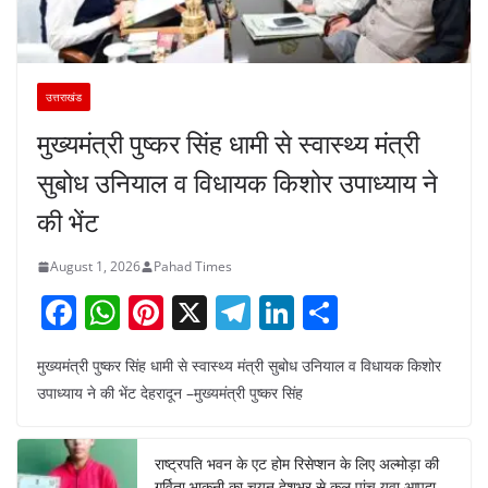
उत्तराखंड
मुख्यमंत्री पुष्कर सिंह धामी से स्वास्थ्य मंत्री
सुबोध उनियाल व विधायक किशोर उपाध्याय ने
की भेंट
August 1, 2026
Pahad Times
F
W
Pi
X
T
Li
S
a
h
nt
el
n
h
मुख्यमंत्री पुष्कर सिंह धामी से स्वास्थ्य मंत्री सुबोध उनियाल व विधायक किशोर
c
at
er
e
k
ar
उपाध्याय ने की भेंट देहरादून –मुख्यमंत्री पुष्कर सिंह
e
s
e
gr
e
e
b
A
st
a
dI
राष्ट्रपति भवन के एट होम रिसेप्शन के लिए अल्मोड़ा की
o
p
m
n
गर्विता भाकुनी का चयन,देशभर से कुल पांच युवा आपदा