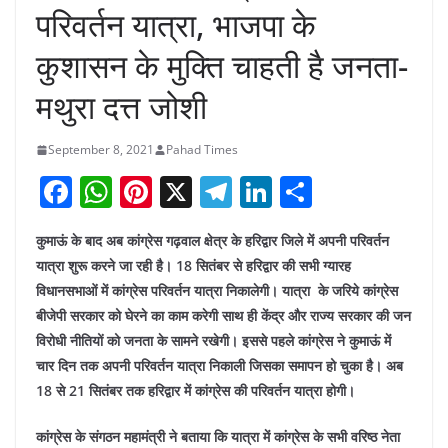
परिवर्तन यात्रा, भाजपा के
कुशासन के मुक्ति चाहती है जनता-
मथुरा दत्त जोशी
September 8, 2021
Pahad Times
F
W
Pi
X
T
Li
S
a
h
nt
el
n
h
कुमाऊं के बाद अब कांग्रेस गढ़वाल क्षेत्र के हरिद्वार जिले में अपनी परिवर्तन
c
at
er
e
k
ar
यात्रा शुरू करने जा रही है। 18 सितंबर से हरिद्वार की सभी ग्यारह
e
s
e
gr
e
e
विधानसभाओं में कांग्रेस परिवर्तन यात्रा निकालेगी। यात्रा के जरिये कांग्रेस
b
A
st
a
dI
बीजेपी सरकार को घेरने का काम करेगी साथ ही केंद्र और राज्य सरकार की जन
o
p
m
n
विरोधी नीतियों को जनता के सामने रखेगी। इससे पहले कांग्रेस ने कुमाऊं में
चार दिन तक अपनी परिवर्तन यात्रा निकाली जिसका समापन हो चुका है। अब
o
p
18 से 21 सितंबर तक हरिद्वार में कांग्रेस की परिवर्तन यात्रा होगी।
k
कांग्रेस के संगठन महामंत्री ने बताया कि यात्रा में कांग्रेस के सभी वरिष्ठ नेता