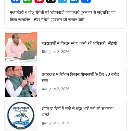
a
h
nt
el
n
h
मुख्यमंत्री ने तीलू रौतेली एवं आंगनबाड़ी कार्यकत्री पुरस्कार से मातृशक्ति को
c
at
er
e
k
ar
किया सम्मानित तीलू रौतेली पुरस्कार की सम्मान राशि
e
s
e
gr
e
e
b
A
st
a
dI
o
p
m
n
मतदाताओं से निरंतर संवाद करते रहें अधिकारी: सीईओ
o
p
August 8, 2026
k
उत्तराखंड में विभिन्न विकास योजनाओं के लिए 80 करोड़
रुपए
August 8, 2026
अगले दो दिनों में भारी से बहुत भारी वर्षा की संभावना,
अलर्ट!
August 8, 2026