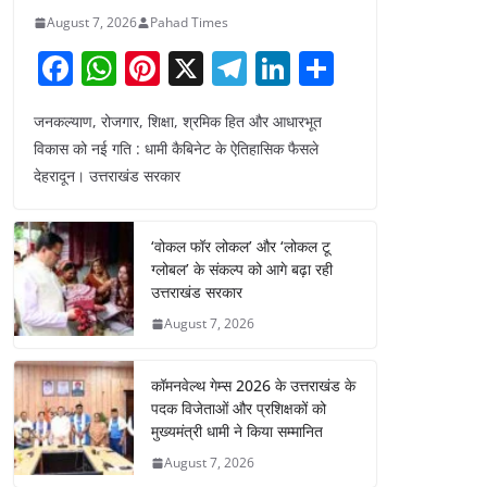
August 7, 2026
Pahad Times
F
W
Pi
X
T
Li
S
a
h
nt
el
n
h
जनकल्याण, रोजगार, शिक्षा, श्रमिक हित और आधारभूत
c
at
er
e
k
ar
विकास को नई गति : धामी कैबिनेट के ऐतिहासिक फैसले
e
s
e
gr
e
e
देहरादून। उत्तराखंड सरकार
b
A
st
a
dI
o
p
m
n
‘वोकल फॉर लोकल’ और ‘लोकल टू
o
p
ग्लोबल’ के संकल्प को आगे बढ़ा रही
उत्तराखंड सरकार
k
August 7, 2026
कॉमनवेल्थ गेम्स 2026 के उत्तराखंड के
पदक विजेताओं और प्रशिक्षकों को
मुख्यमंत्री धामी ने किया सम्मानित
August 7, 2026