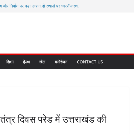
ग और निर्माण पर बड़ा एक्शन,दो स्थानों पर ध्वस्तीकरण,
माण सील
्षा, श्रमिक हित और आधारभूत विकास को नई गति : धामी
सले
कल टू ग्लोबल’ के संकल्प को आगे बढ़ा रही उत्तराखंड
े उत्तराखंड के पदक विजेताओं और प्रशिक्षकों को
सम्मानित
ाखंड क्रीड़ा विश्वविद्यालय गौलापार के निर्माण कार्यों की
शिक्षा
हेल्थ
खेल
मनोरंजन
CONTACT US
ंत्र दिवस परेड में उत्तराखंड की