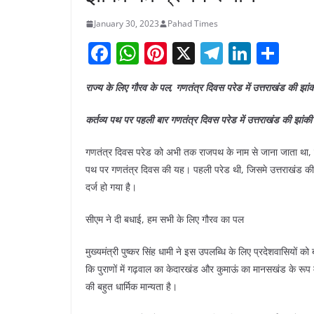
January 30, 2023
Pahad Times
F
W
Pi
X
T
Li
S
a
h
nt
el
n
h
राज्य के लिए गौरव के पल, गणतंत्र दिवस परेड में उत्तराखंड की झां
c
at
er
e
k
ar
e
s
e
gr
e
e
कर्तव्य पथ पर पहली बार गणतंत्र दिवस परेड में उत्तराखंड की झांक
b
A
st
a
dI
गणतंत्र दिवस परेड को अभी तक राजपथ के नाम से जाना जाता था, क
o
p
m
n
पथ पर गणतंत्र दिवस की यह। पहली परेड थी, जिसमे उत्तराखंड की झा
o
p
दर्ज हो गया है।
k
सीएम ने दी बधाई, हम सभी के लिए गौरव का पल
मुख्यमंत्री पुष्कर सिंह धामी ने इस उपलब्धि के लिए प्रदेशवासियों 
कि पुराणों में गढ़वाल का केदारखंड और कुमाऊं का मानसखंड के रूप में
की बहुत धार्मिक मान्यता है।