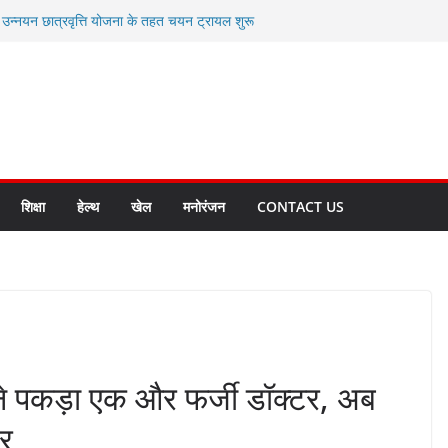
ी उन्नयन छात्रवृत्ति योजना के तहत चयन ट्रायल शुरू
 से स्वास्थ्य मंत्री सुबोध उनियाल व विधायक किशोर
सेप्शन के लिए अल्मोड़ा की गर्विता भाकुनी का
ा आपदा मित्र कैडेट्स का हुआ है चयन
ी सबसे बड़ी ताकत : मुख्यमंत्री पुष्कर सिंह धामी
ाज्य बनाने के संकल्प को करना होगा साकार- मुख्यमंत्री
शिक्षा
हेल्थ
खेल
मनोरंजन
CONTACT US
स ने पकड़ा एक और फर्जी डॉक्टर, अब
ार