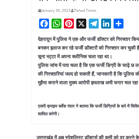
January 30, 2023
Pahad Times
F
W
Pi
X
T
Li
S
a
h
nt
el
n
h
देहरादून में पुलिस ने एक और फर्जी डॉक्टर को गिरफ्तार 
c
at
er
e
k
ar
बनकर इलाज कर रहे फर्जी डॉक्टरों को गिरफ्तार कर चुकी है।
e
s
e
gr
e
e
चूना भट्टा में अपना क्लीनिक चला रहा था।
b
A
st
a
dI
पुलिस जांच में पता चला है कि एक फर्जी डिग्री के साढ़े छ ल
o
p
m
n
की गिरफ्तारियां जल्द हो सकती हैं, जानकारी है कि पुलिस की 
o
p
मुहैया कराने वाला मुख्य आरोपी इमलाख अभी फरार चल रहा
k
एसपी क्राइम सर्वेश पंवार ने बताया कि फर्जी डिग्रियों के बारे में 
शामिल करेगी।
उत्तराखंड में अब स्पेशलिस्ट डॉक्टर्स की कमी को दूर करने क