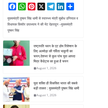
F
W
Pi
X
T
Li
S
a
h
nt
el
n
h
मुख्यमंत्री पुष्कर सिंह धामी से स्वास्थ्य मंत्री सुबोध उनियाल व
c
at
er
e
k
ar
विधायक किशोर उपाध्याय ने की भेंट देहरादून –मुख्यमंत्री
e
s
e
gr
e
e
पुष्कर सिंह
b
A
st
a
dI
o
p
m
n
राष्ट्रपति भवन के एट होम रिसेप्शन के
o
p
लिए अल्मोड़ा की गर्विता भाकुनी का
चयन,देशभर से कुल पांच युवा आपदा
k
मित्र कैडेट्स का हुआ है चयन
August 1, 2026
युवा शक्ति ही विकसित भारत की सबसे
बड़ी ताकत : मुख्यमंत्री पुष्कर सिंह धामी
August 1, 2026