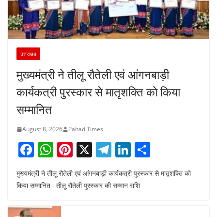
उत्तराखंड
मुख्यमंत्री ने तीलू रौतेली एवं आंगनबाड़ी
कार्यकत्री पुरस्कार से मातृशक्ति को किया
सम्मानित
August 8, 2026
Pahad Times
F
W
Pi
X
T
Li
S
a
h
nt
el
n
h
मुख्यमंत्री ने तीलू रौतेली एवं आंगनबाड़ी कार्यकत्री पुरस्कार से मातृशक्ति को
c
at
er
e
k
ar
किया सम्मानित तीलू रौतेली पुरस्कार की सम्मान राशि
e
s
e
gr
e
e
b
A
st
a
dI