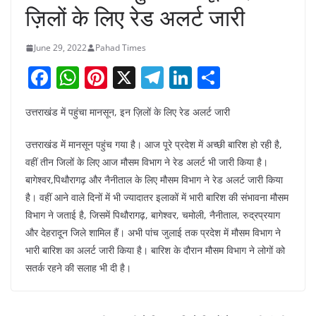
ज़िलों के लिए रेड अलर्ट जारी
June 29, 2022
Pahad Times
F
W
Pi
X
T
Li
S
a
h
nt
el
n
h
उत्तराखंड में पहुंचा मानसून, इन ज़िलों के लिए रेड अलर्ट जारी
c
at
er
e
k
ar
e
s
e
gr
e
e
उत्तराखंड में मानसून पहुंच गया है। आज पूरे प्रदेश में अच्छी बारिश हो रही है,
b
A
st
a
dI
वहीं तीन जिलों के लिए आज मौसम विभाग ने रेड अलर्ट भी जारी किया है।
बागेश्वर,पिथौरागढ़ और नैनीताल के लिए मौसम विभाग ने रेड अलर्ट जारी किया
o
p
m
n
है। वहीं आने वाले दिनों में भी ज्यादातर इलाकों में भारी बारिश की संभावना मौसम
o
p
विभाग ने जताई है, जिसमें पिथौरागढ़, बागेश्वर, चमोली, नैनीताल, रुद्रप्रयाग
k
और देहरादून जिले शामिल हैं। अभी पांच जुलाई तक प्रदेश में मौसम विभाग ने
भारी बारिश का अलर्ट जारी किया है। बारिश के दौरान मौसम विभाग ने लोगों को
सतर्क रहने की सलाह भी दी है।