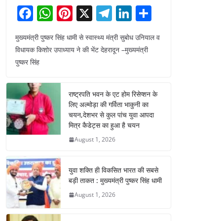
F
W
Pi
X
T
Li
S
a
h
nt
el
n
h
मुख्यमंत्री पुष्कर सिंह धामी से स्वास्थ्य मंत्री सुबोध उनियाल व
c
at
er
e
k
ar
विधायक किशोर उपाध्याय ने की भेंट देहरादून –मुख्यमंत्री
e
s
e
gr
e
e
पुष्कर सिंह
b
A
st
a
dI
o
p
m
n
राष्ट्रपति भवन के एट होम रिसेप्शन के
o
p
लिए अल्मोड़ा की गर्विता भाकुनी का
चयन,देशभर से कुल पांच युवा आपदा
k
मित्र कैडेट्स का हुआ है चयन
August 1, 2026
युवा शक्ति ही विकसित भारत की सबसे
बड़ी ताकत : मुख्यमंत्री पुष्कर सिंह धामी
August 1, 2026