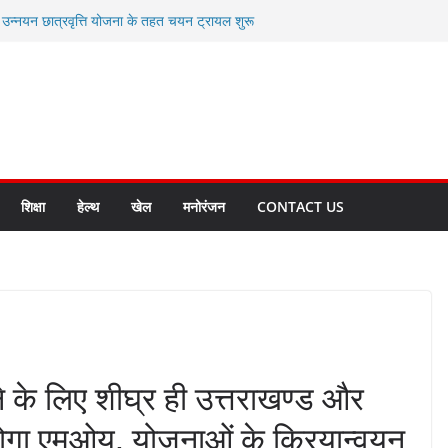
ी उन्नयन छात्रवृत्ति योजना के तहत चयन ट्रायल शुरू
 से स्वास्थ्य मंत्री सुबोध उनियाल व विधायक किशोर
सेप्शन के लिए अल्मोड़ा की गर्विता भाकुनी का
ा आपदा मित्र कैडेट्स का हुआ है चयन
ी सबसे बड़ी ताकत : मुख्यमंत्री पुष्कर सिंह धामी
ाज्य बनाने के संकल्प को करना होगा साकार- मुख्यमंत्री
शिक्षा
हेल्थ
खेल
मनोरंजन
CONTACT US
ने के लिए शीघ्र ही उत्तराखण्ड और
होगा एमओयू, योजनाओं के क्रियान्वयन