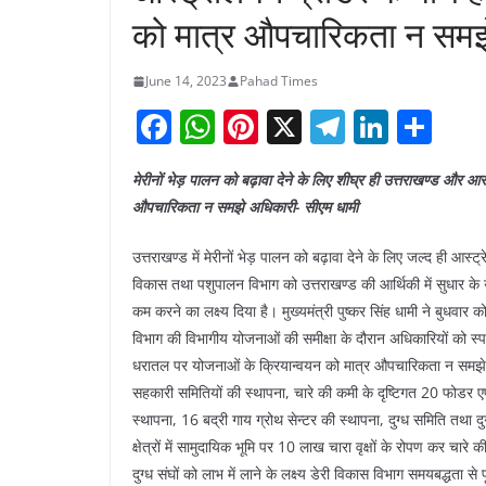
को मात्र औपचारिकता न समझ
June 14, 2023
Pahad Times
F
W
Pi
X
T
Li
S
a
h
nt
el
n
h
मेरीनों भेड़ पालन को बढ़ावा देने के लिए शीघ्र ही उत्तराखण्ड और आ
c
at
er
e
k
ar
औपचारिकता न समझे अधिकारी- सीएम धामी
e
s
e
gr
e
e
b
A
st
a
dI
उत्तराखण्ड में मेरीनों भेड़ पालन को बढ़ावा देने के लिए जल्द ही आस्ट
विकास तथा पशुपालन विभाग को उत्तराखण्ड की आर्थिकी में सुधार के उद्दे
o
p
m
n
कम करने का लक्ष्य दिया है। मुख्यमंत्री पुष्कर सिंह धामी ने बुधवा
o
p
विभाग की विभागीय योजनाओं की समीक्षा के दौरान अधिकारियों को स्
k
धरातल पर योजनाओं के क्रियान्वयन को मात्र औपचारिकता न समझे। मुख
सहकारी समितियों की स्थापना, चारे की कमी के दृष्टिगत 20 फोडर एफपीओ
स्थापना, 16 बद्री गाय ग्रोथ सेन्टर की स्थापना, दुग्ध समिति तथा दु
क्षेत्रों में सामुदायिक भूमि पर 10 लाख चारा वृक्षों के रोपण कर चा
दुग्ध संघों को लाभ में लाने के लक्ष्य डेरी विकास विभाग समयबद्धता से 