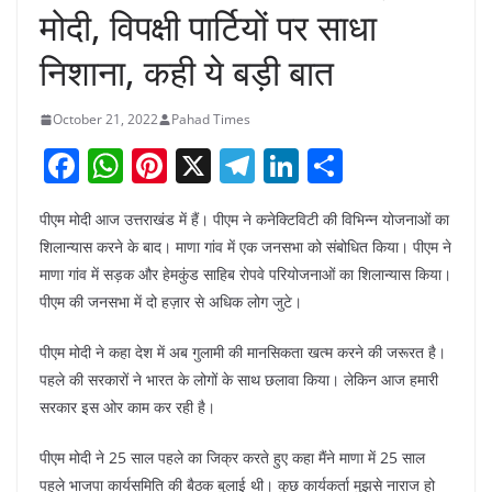
मोदी, विपक्षी पार्टियों पर साधा
निशाना, कही ये बड़ी बात
October 21, 2022
Pahad Times
F
W
Pi
X
T
Li
S
a
h
nt
el
n
h
पीएम मोदी आज उत्तराखंड में हैं। पीएम ने कनेक्टिविटी की विभिन्न योजनाओं का
c
at
er
e
k
ar
शिलान्यास करने के बाद। माणा गांव में एक जनसभा को संबोधित किया। पीएम ने
e
s
e
gr
e
e
माणा गांव में सड़क और हेमकुंड साहिब रोपवे परियोजनाओं का शिलान्यास किया।
b
A
st
a
dI
पीएम की जनसभा में दो हज़ार से अधिक लोग जुटे।
o
p
m
n
पीएम मोदी ने कहा देश में अब गुलामी की मानसिकता खत्म करने की जरूरत है।
o
p
पहले की सरकारों ने भारत के लोगों के साथ छलावा किया। लेकिन आज हमारी
k
सरकार इस ओर काम कर रही है।
पीएम मोदी ने 25 साल पहले का जिक्र करते हुए कहा मैंने माणा में 25 साल
पहले भाजपा कार्यसमिति की बैठक बुलाई थी। कुछ कार्यकर्ता मुझसे नाराज हो