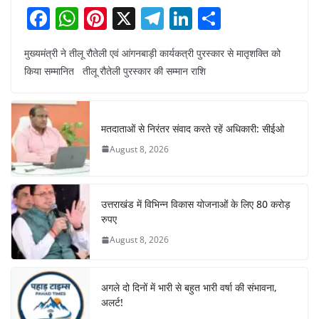
F
W
Pi
X
T
Li
S
a
h
nt
el
n
h
मुख्यमंत्री ने तीलू रौतेली एवं आंगनबाड़ी कार्यकत्री पुरस्कार से मातृशक्ति को
c
at
er
e
k
ar
किया सम्मानित तीलू रौतेली पुरस्कार की सम्मान राशि
e
s
e
gr
e
e
b
A
st
a
dI
o
p
m
n
मतदाताओं से निरंतर संवाद करते रहें अधिकारी: सीईओ
o
p
August 8, 2026
k
उत्तराखंड में विभिन्न विकास योजनाओं के लिए 80 करोड़
रुपए
August 8, 2026
अगले दो दिनों में भारी से बहुत भारी वर्षा की संभावना,
अलर्ट!