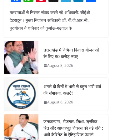
a
h
nt
el
n
h
मतदाताओं से निरंतर संवाद करते रहें अधिकारी: सीईओ
c
at
er
e
k
ar
देहरादून। मुख्य निर्वाचन अधिकारी डॉ. बी.वी.आर.सी.
e
s
e
gr
e
e
पुरुषोत्तम ने शनिवार को कुमांऊ-गढ़वाल के
b
A
st
a
dI
o
p
m
n
उत्तराखंड में विभिन्न विकास योजनाओं
o
p
के लिए 80 करोड़ रुपए
k
August 8, 2026
अगले दो दिनों में भारी से बहुत भारी वर्षा
की संभावना, अलर्ट!
August 8, 2026
जनकल्याण, रोजगार, शिक्षा, श्रमिक
हित और आधारभूत विकास को नई गति :
धामी कैबिनेट के ऐतिहासिक फैसले