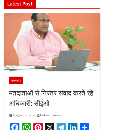
Latest Post
उत्तराखंड
मतदाताओं से निरंतर संवाद करते रहें
अधिकारी: सीईओ
August 8, 2026
Pahad Times
F
W
Pi
X
T
Li
S