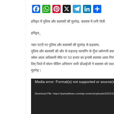
F
W
Pi
X
T
Li
S
a
h
nt
el
n
h
हरिद्वार में पुलिस और बदमाशों की मुठभेड़, बदमाश में लगी गोली
c
at
er
e
k
ar
e
s
e
gr
e
e
हरिद्वार_
b
A
st
a
dI
नहर पटरी पर पुलिस और बदमाशों की मुठभेड़ से हड़कम्प,
o
p
m
n
पुलिस और बदमाशों की और से तड़ातड़ फायरिंग से गूँजा धर्मनगरी बदमा
o
p
समेत आला अधिकारी मौके पर 50 हजार का इनामी बदमाश आया गिरफ्त म
k
लिए जिले में संघन चैकिंग अभियान जारी डीआईजी ने बदमाश को पकड़ने
मुठभेड़।
Video
Media error: Format(s) not supported or source(s
Player
Download File: https://pahadtimes.com/wp-content/uploads/202