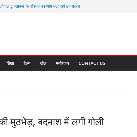
कल टू ग्लोबल’ के संकल्प को आगे बढ़ा रही उत्तराखंड
ाद करते रहें अधिकारी: सीईओ
विकास योजनाओं के लिए 80 करोड़ रुपए
 बहुत भारी वर्षा की संभावना, अलर्ट!
्षा, श्रमिक हित और आधारभूत विकास को नई गति : धामी
सले
शिक्षा
हेल्थ
खेल
मनोरंजन
CONTACT US
ं की मुठभेड़, बदमाश में लगी गोली