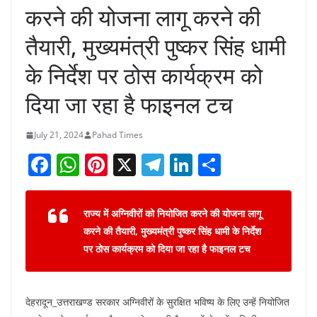
करने की योजना लागू करने की
तैयारी, मुख्यमंत्री पुष्कर सिंह धामी
के निर्देश पर ठोस कार्यक्रम को
दिया जा रहा है फाइनल टच
July 21, 2024
Pahad Times
F
W
Pi
X
T
Li
S
a
h
nt
el
n
h
c
at
er
e
k
ar
राज्य में अग्निवीरों को नियोजित करने की योजना लागू
e
s
e
gr
e
e
करने की तैयारी, मुख्यमंत्री पुष्कर सिंह धामी के निर्देश
b
A
st
a
dI
पर ठोस कार्यक्रम को दिया जा रहा है फाइनल टच
o
p
m
n
o
p
देहरादून_उत्तराखण्ड सरकार अग्निवीरों के सुरक्षित भविष्य के लिए उन्हें नियोजित