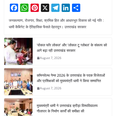
F
W
Pi
X
T
Li
S
a
h
nt
el
n
h
जनकल्याण, रोजगार, शिक्षा, श्रमिक हित और आधारभूत विकास को नई गति :
c
at
er
e
k
ar
धामी कैबिनेट के ऐतिहासिक फैसले देहरादून। उत्तराखंड सरकार
e
s
e
gr
e
e
b
A
st
a
dI
‘वोकल फॉर लोकल’ और ‘लोकल टू ग्लोबल’ के संकल्प को
o
p
m
n
आगे बढ़ा रही उत्तराखंड सरकार
o
p
August 7, 2026
k
कॉमनवेल्थ गेम्स 2026 के उत्तराखंड के पदक विजेताओं
और प्रशिक्षकों को मुख्यमंत्री धामी ने किया सम्मानित
August 7, 2026
मुख्यमंत्री धामी ने उत्तराखंड क्रीड़ा विश्वविद्यालय
गौलापार के निर्माण कार्यों की समीक्षा की