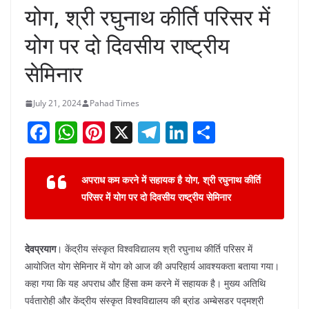
योग, श्री रघुनाथ कीर्ति परिसर में
योग पर दो दिवसीय राष्ट्रीय
सेमिनार
July 21, 2024
Pahad Times
F
W
Pi
X
T
Li
S
a
h
nt
el
n
h
c
at
er
e
k
ar
अपराध कम करने में सहायक है योग, श्री रघुनाथ कीर्ति
e
s
e
gr
e
e
परिसर में योग पर दो दिवसीय राष्ट्रीय सेमिनार
b
A
st
a
dI
o
p
m
n
देवप्रयाग
। केंद्रीय संस्कृत विश्वविद्यालय श्री रघुनाथ कीर्ति परिसर में
o
p
आयोजित योग सेमिनार में योग को आज की अपरिहार्य आवश्यकता बताया गया।
k
कहा गया कि यह अपराध और हिंसा कम करने में सहायक है। मुख्य अतिथि
पर्वतारोही और केंद्रीय संस्कृत विश्वविद्यालय की ब्रांड अम्बेसडर पद्मश्री