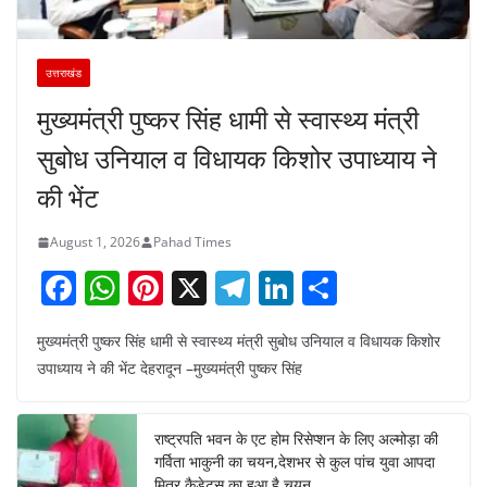
उत्तराखंड
मुख्यमंत्री पुष्कर सिंह धामी से स्वास्थ्य मंत्री
सुबोध उनियाल व विधायक किशोर उपाध्याय ने
की भेंट
August 1, 2026
Pahad Times
F
W
Pi
X
T
Li
S
a
h
nt
el
n
h
मुख्यमंत्री पुष्कर सिंह धामी से स्वास्थ्य मंत्री सुबोध उनियाल व विधायक किशोर
c
at
er
e
k
ar
उपाध्याय ने की भेंट देहरादून –मुख्यमंत्री पुष्कर सिंह
e
s
e
gr
e
e
b
A
st
a
dI
राष्ट्रपति भवन के एट होम रिसेप्शन के लिए अल्मोड़ा की
o
p
m
n
गर्विता भाकुनी का चयन,देशभर से कुल पांच युवा आपदा
मित्र कैडेट्स का हुआ है चयन