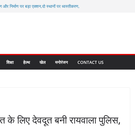
ग और निर्माण पर बड़ा एक्शन,दो स्थानों पर ध्वस्तीकरण,
माण सील
्षा, श्रमिक हित और आधारभूत विकास को नई गति : धामी
सले
कल टू ग्लोबल’ के संकल्प को आगे बढ़ा रही उत्तराखंड
े उत्तराखंड के पदक विजेताओं और प्रशिक्षकों को
सम्मानित
ाखंड क्रीड़ा विश्वविद्यालय गौलापार के निर्माण कार्यों की
शिक्षा
हेल्थ
खेल
मनोरंजन
CONTACT US
त के लिए देवदूत बनी रायवाला पुलिस,