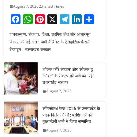
August 7, 2026
Pahad Times
F
W
Pi
X
T
Li
S
a
h
nt
el
n
h
जनकल्याण, रोजगार, शिक्षा, श्रमिक हित और आधारभूत
c
at
er
e
k
ar
विकास को नई गति : धामी कैबिनेट के ऐतिहासिक फैसले
e
s
e
gr
e
e
देहरादून। उत्तराखंड सरकार
b
A
st
a
dI
o
p
m
n
‘वोकल फॉर लोकल’ और ‘लोकल टू
o
p
ग्लोबल’ के संकल्प को आगे बढ़ा रही
उत्तराखंड सरकार
k
August 7, 2026
कॉमनवेल्थ गेम्स 2026 के उत्तराखंड के
पदक विजेताओं और प्रशिक्षकों को
मुख्यमंत्री धामी ने किया सम्मानित
August 7, 2026