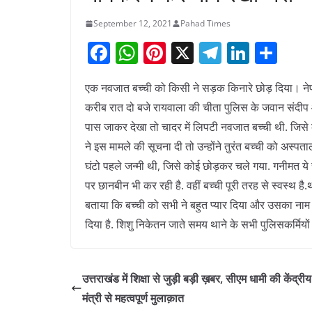
September 12, 2021
Pahad Times
F
W
Pi
X
T
Li
S
a
h
nt
el
n
h
एक नवजात बच्ची को किसी ने सड़क किनारे छोड़ दिया। ने
c
at
er
e
k
ar
करीब रात दो बजे रायवाला की चीता पुलिस के जवान संदीप औ
e
s
e
gr
e
e
पास जाकर देखा तो चादर में लिपटी नवजात बच्ची थी. जिसे
b
A
st
a
dI
ने इस मामले की सूचना दी तो उन्होंने तुरंत बच्ची को अस्पत
o
p
m
n
घंटो पहले जन्मी थी, जिसे कोई छोड़कर चले गया. गनीमत ये 
o
p
पर छानबीन भी कर रही है. वहीं बच्ची पूरी तरह से स्वस्थ है
k
बताया कि बच्ची को सभी ने बहुत प्यार दिया और उसका नाम ‘परी
दिया है. शिशु निकेतन जाते समय थाने के सभी पुलिसकर्मियो
उत्तराखंड में शिक्षा से जुड़ी बड़ी ख़बर, सीएम धामी की केंद्रीय 
मंत्री से महत्वपूर्ण मुलाक़ात