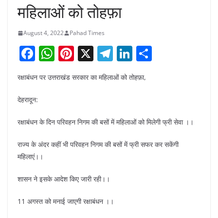
महिलाओं को तोहफ़ा
August 4, 2022
Pahad Times
F
W
Pi
X
T
Li
S
a
h
nt
el
n
h
रक्षाबंधन पर उत्तराखंड सरकार का महिलाओं को तोहफ़ा,
c
at
er
e
k
ar
e
s
e
gr
e
e
देहरादून:
b
A
st
a
dI
रक्षाबंधन के दिन परिवहन निगम की बसों में महिलाओं को मिलेगी फ्री सेवा ।।
o
p
m
n
o
p
राज्य के अंदर कहीं भी परिवहन निगम की बसों में फ्री सफर कर सकेंगी
महिलाएं।।
k
शासन ने इसके आदेश किए जारी रही।।
11 अगस्त को मनाई जाएगी रक्षाबंधन ।।