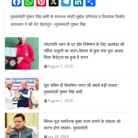
F
W
Pi
X
T
Li
S
a
h
nt
el
n
h
मुख्यमंत्री पुष्कर सिंह धामी से स्वास्थ्य मंत्री सुबोध उनियाल व विधायक किशोर
c
at
er
e
k
ar
उपाध्याय ने की भेंट देहरादून –मुख्यमंत्री पुष्कर सिंह
e
s
e
gr
e
e
b
A
st
a
dI
राष्ट्रपति भवन के एट होम रिसेप्शन के लिए अल्मोड़ा की
o
p
m
n
गर्विता भाकुनी का चयन,देशभर से कुल पांच युवा आपदा
o
p
मित्र कैडेट्स का हुआ है चयन
August 1, 2026
k
युवा शक्ति ही विकसित भारत की सबसे बड़ी ताकत :
मुख्यमंत्री पुष्कर सिंह धामी
August 1, 2026
सिंगल-यूज़ प्लास्टिक मुक्त राज्य बनाने के संकल्प को
करना होगा साकार- मुख्यमंत्री
July 29, 2026