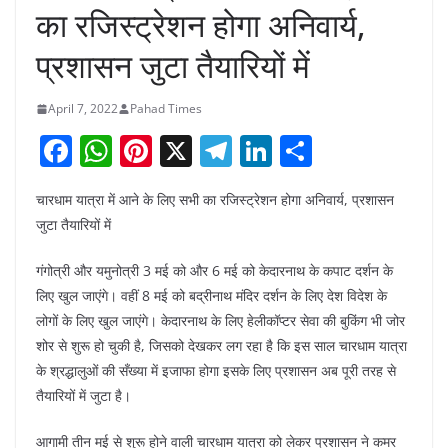
का रजिस्ट्रेशन होगा अनिवार्य,
प्रशासन जुटा तैयारियों में
April 7, 2022
Pahad Times
F
W
Pi
X
T
Li
S
a
h
nt
el
n
h
चारधाम यात्रा में आने के लिए सभी का रजिस्ट्रेशन होगा अनिवार्य, प्रशासन
c
at
er
e
k
ar
जुटा तैयारियों में
e
s
e
gr
e
e
b
A
st
a
dI
गंगोत्री और यमुनोत्री 3 मई को और 6 मई को केदारनाथ के कपाट दर्शन के
लिए खुल जाएंगे। वहीं 8 मई को बद्रीनाथ मंदिर दर्शन के लिए देश विदेश के
o
p
m
n
लोगों के लिए खुल जाएंगे। केदारनाथ के लिए हेलीकॉप्टर सेवा की बुकिंग भी जोर
o
p
शोर से शुरू हो चुकी है, जिसको देखकर लग रहा है कि इस साल चारधाम यात्रा
k
के श्रद्धालुओं की सँख्या में इजाफा होगा इसके लिए प्रशासन अब पूरी तरह से
तैयारियों में जुटा है।
आगामी तीन मई से शुरू होने वाली चारधाम यात्रा को लेकर प्रशासन ने कमर