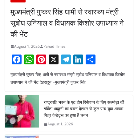
मुख्यमंत्री पुष्कर सिंह धामी से स्वास्थ्य मंत्री
सुबोध उनियाल व विधायक किशोर उपाध्याय ने
की भेंट
August 1, 2026
Pahad Times
F
W
Pi
X
T
Li
S
a
h
nt
el
n
h
मुख्यमंत्री पुष्कर सिंह धामी से स्वास्थ्य मंत्री सुबोध उनियाल व विधायक किशोर
c
at
er
e
k
ar
उपाध्याय ने की भेंट देहरादून –मुख्यमंत्री पुष्कर सिंह
e
s
e
gr
e
e
b
A
st
a
dI
राष्ट्रपति भवन के एट होम रिसेप्शन के लिए अल्मोड़ा की
o
p
m
n
गर्विता भाकुनी का चयन,देशभर से कुल पांच युवा आपदा
o
p
मित्र कैडेट्स का हुआ है चयन
August 1, 2026
k