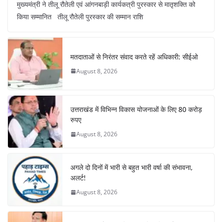
मुख्यमंत्री ने तीलू रौतेली एवं आंगनबाड़ी कार्यकत्री पुरस्कार से मातृशक्ति को
c
at
er
e
k
ar
किया सम्मानित तीलू रौतेली पुरस्कार की सम्मान राशि
e
s
e
gr
e
e
b
A
st
a
dI
o
p
m
n
मतदाताओं से निरंतर संवाद करते रहें अधिकारी: सीईओ
o
p
August 8, 2026
k
उत्तराखंड में विभिन्न विकास योजनाओं के लिए 80 करोड़
रुपए
August 8, 2026
अगले दो दिनों में भारी से बहुत भारी वर्षा की संभावना,
अलर्ट!
August 8, 2026