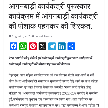
आंगनबाड़ी कार्यकत्री पुरूस्कार
कार्यक्रम में आंगनबाड़ी कार्यकत्री
की पोशाक पहनकर की शिरकत,
August 8, 2023
Pahad Times
F
W
Pi
X
T
Li
S
a
h
nt
el
n
h
रेखा आर्या ने तीलू रौतेली एवं आंगनबाड़ी कार्यकत्री पुरूस्कार कार्यक्रम में
c
at
er
e
k
ar
आंगनबाड़ी कार्यकत्री की पोशाक पहनकर की शिरकत
e
s
e
gr
e
e
b
A
st
a
dI
देहरादून: आज महिला सशक्तिकरण एवं बाल विकास मंत्री रेखा आर्या ने सर्वे
चोक स्थित आईआरडीटी सभागार में मुख्यमंत्री पुष्कर सिंह धामी के साथ महिला
o
p
m
n
सशक्तिकरण एवं बाल विकास विभाग के अन्तर्गत “राज्य स्त्री शक्ति तीलू
o
p
रौतेली” एवं “आंगनबाड़ी कार्यकत्री पुरूस्कार”( 2022-23) समारोह में सम्मलित
k
हुई,कार्यक्रम का शुभारंभ दीप प्रज्वलन कर किया गया।वहीं कार्यक्रम की
अध्यक्षता राजपुर विधायक खजानदास ने की। जहां कार्यक्रम में आज प्रदेश की