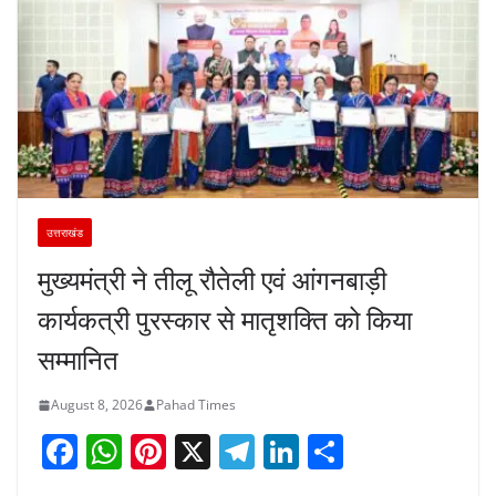
उत्तराखंड
मुख्यमंत्री ने तीलू रौतेली एवं आंगनबाड़ी
कार्यकत्री पुरस्कार से मातृशक्ति को किया
सम्मानित
August 8, 2026
Pahad Times
F
W
Pi
X
T
Li
S
a
h
nt
el
n
h