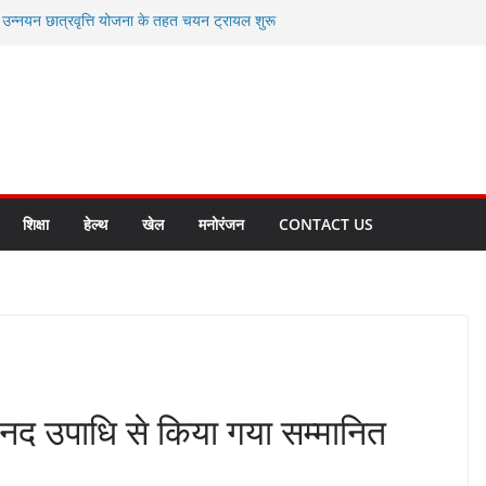
ी उन्नयन छात्रवृत्ति योजना के तहत चयन ट्रायल शुरू
 से स्वास्थ्य मंत्री सुबोध उनियाल व विधायक किशोर
सेप्शन के लिए अल्मोड़ा की गर्विता भाकुनी का
ा आपदा मित्र कैडेट्स का हुआ है चयन
ी सबसे बड़ी ताकत : मुख्यमंत्री पुष्कर सिंह धामी
ाज्य बनाने के संकल्प को करना होगा साकार- मुख्यमंत्री
शिक्षा
हेल्थ
खेल
मनोरंजन
CONTACT US
ानद उपाधि से किया गया सम्मानित