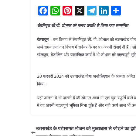
F
W
Pi
X
T
Li
S
a
h
nt
el
n
h
सेवनिवृत सी.पी. डोभाल को मानद उपाधि से किया गया सम्मानित
c
at
er
e
k
ar
e
s
e
gr
e
e
देहरादून
– वन विभाग से सेवानिवृत सी. पी. डोभाल को उत्तराखंड योग
b
A
st
a
dI
लम्बे समय तक वन विभाग में सर्वेयर के पद पर अपनी सेवाएं दी हैं।
खेलकूद, बेडमेंटेन और सामाजिक कार्य में भी डोभाल की महत्वपूर्ण भू
o
p
m
n
o
p
k
20 फ़रवरी 2024 को उत्तराखंड योगा असोसिएशन के अध्यक्ष अमित भ
किया।
यहाँ जानना ये भी ज़रूरी है की डोभाल आज भी एक युवा स्फूर्ति वाले वन
में वह अपनी महत्वपूर्ण भूमिका निभा चुके हैं और यही कार्य आज भी उ
उत्तराखंड के परंपरागत भोजन को मुख्यधारा से जोड़ने का द्वा