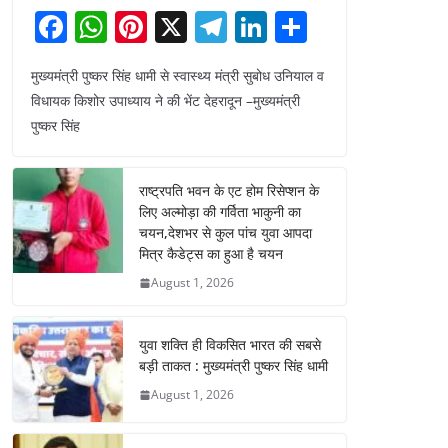
F
W
Pi
X
T
Li
S
a
h
nt
el
n
h
मुख्यमंत्री पुष्कर सिंह धामी से स्वास्थ्य मंत्री सुबोध उनियाल व
c
at
er
e
k
ar
विधायक किशोर उपाध्याय ने की भेंट देहरादून –मुख्यमंत्री
e
s
e
gr
e
e
पुष्कर सिंह
b
A
st
a
dI
o
p
m
n
राष्ट्रपति भवन के एट होम रिसेप्शन के
o
p
लिए अल्मोड़ा की गर्विता भाकुनी का
चयन,देशभर से कुल पांच युवा आपदा
k
मित्र कैडेट्स का हुआ है चयन
August 1, 2026
युवा शक्ति ही विकसित भारत की सबसे
बड़ी ताकत : मुख्यमंत्री पुष्कर सिंह धामी
August 1, 2026