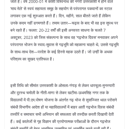
जाते हैं। वर्ष 2000-01 में काशी विश्वनाथ की नगरी उत्तरकाशी में होने वाले
‘माघ मेले’ से स्वयं सहायता समूह के सहयोग से परंपरागत पकवानों का स्टाल
लगाकर एक नई शुरुआत करते हैं। दिन, महीने, साल बीतते जाते हैं लेकिन
उनके कदम नहीं डगमगाते हैं। तमाम उतार—चढ़ाव के बाद भी वह इस सुपथ पर
बने रहते हैं। फलत: 20-22 वर्षों की इसी अनवरत साधना के चलते 7
अक्टूबर, 2023 को जिस संकल्पना के साथ वह ‘गढ़भोज दिवस’ मनवाकर अपने
परंपरागत भोजन के स्वाद-सुवास से गढ़भूमि को महकाना चाहते थे, उससे गढ़भूमि
के साथ-साथ देश—परदेश के कई हिस्से महक उठते हैं। जो उन्हीं के अथक
परिश्रम का सुखद प्रतिफल है।
इसी तिथि को सीमांत उत्तरकाशी के ओसला-गंगाड़ से लेकर धारचूला-मुनस्यारी
और दूरस्थ चमोली के नीती-माणा से लेकर खटीमा-ऊधमसिंह नगर तक के
विद्यालयों में पी.एम.पोषण योजना के अंतर्गत गढ़ भोज से सुसज्जित थाल परोसने
संबंधी विभागीय आदेश हों या महाविद्यालयों में बाहर आती गढ़भोज दिवस संबंधी
तस्वीरें व समाचार सभी अभियान की सफलता की तस्दीक करती दिखायी देती
हैं। कई कालेजों से गृह विज्ञान की प्रयोगात्मक परीक्षाओं के दौरान गढ़भोज
संबंधी तस्वीरें भी बेहद आनन्दित-उत्साहित एवं आकर्षित करने वाली रही हैं।