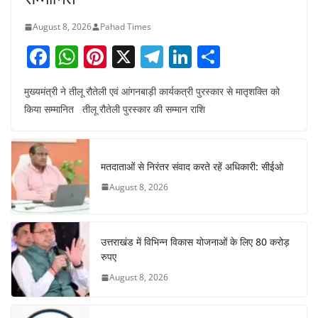
August 8, 2026
Pahad Times
F
W
Pi
X
T
Li
S
a
h
nt
el
n
h
मुख्यमंत्री ने तीलू रौतेली एवं आंगनबाड़ी कार्यकत्री पुरस्कार से मातृशक्ति को
c
at
er
e
k
ar
किया सम्मानित तीलू रौतेली पुरस्कार की सम्मान राशि
e
s
e
gr
e
e
b
A
st
a
dI
o
p
m
n
मतदाताओं से निरंतर संवाद करते रहें अधिकारी: सीईओ
o
p
August 8, 2026
k
उत्तराखंड में विभिन्न विकास योजनाओं के लिए 80 करोड़
रुपए
August 8, 2026