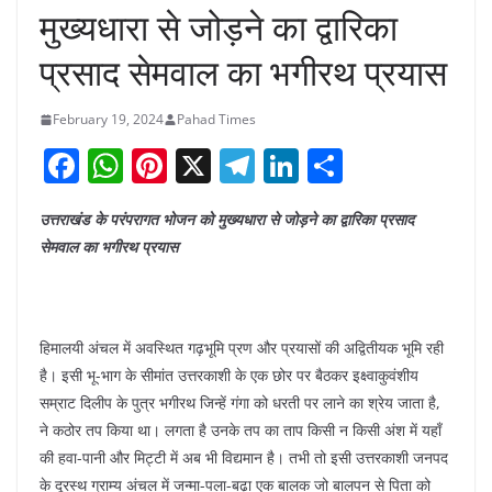
मुख्यधारा से जोड़ने का द्वारिका
प्रसाद सेमवाल का भगीरथ प्रयास
February 19, 2024
Pahad Times
F
W
Pi
X
T
Li
S
a
h
nt
el
n
h
उत्तराखंड के परंपरागत भोजन को मुख्यधारा से जोड़ने का द्वारिका प्रसाद
c
at
er
e
k
ar
सेमवाल का भगीरथ प्रयास
e
s
e
gr
e
e
b
A
st
a
dI
o
p
m
n
हिमालयी अंचल में अवस्थित गढ़भूमि प्रण और प्रयासों की अद्वितीयक भूमि रही
o
p
है। इसी भू-भाग के सीमांत उत्तरकाशी के एक छोर पर बैठकर इक्ष्वाकुवंशीय
k
सम्राट दिलीप के पुत्र भगीरथ जिन्हें गंगा को धरती पर लाने का श्रेय जाता है,
ने कठोर तप किया था। लगता है उनके तप का ताप किसी न किसी अंश में यहाँ
की हवा-पानी और मिट्टी में अब भी विद्यमान है। तभी तो इसी उत्तरकाशी जनपद
के दूरस्थ ग्राम्य अंचल में जन्मा-पला-बढ़ा एक बालक जो बालपन से पिता को