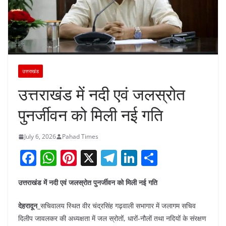
उत्तराखंड
उत्तराखंड में नदी एवं जलस्रोत
पुनर्जीवन को मिली नई गति
July 6, 2026
Pahad Times
F
W
Pi
X
T
Li
S
a
h
nt
el
n
h
उत्तराखंड में नदी एवं जलस्रोत पुनर्जीवन को मिली नई गति
c
at
er
e
k
ar
e
s
e
gr
e
e
देहरादून_
सचिवालय स्थित वीर चंद्रसिंह गढ़वाली सभागार में जलागम सचिव
b
A
st
a
dI
दिलीप जावलकर की अध्यक्षता में जल स्रोतों, धारों-नौलों तथा नदियों के संरक्षण