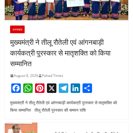
उत्तराखंड
मुख्यमंत्री ने तीलू रौतेली एवं आंगनबाड़ी
कार्यकत्री पुरस्कार से मातृशक्ति को किया
सम्मानित
August 8, 2026
Pahad Times
F
W
Pi
X
T
Li
S
a
h
nt
el
n
h
मुख्यमंत्री ने तीलू रौतेली एवं आंगनबाड़ी कार्यकत्री पुरस्कार से मातृशक्ति को
c
at
er
e
k
ar
किया सम्मानित तीलू रौतेली पुरस्कार की सम्मान राशि
e
s
e
gr
e
e
b
A
st
a
dI