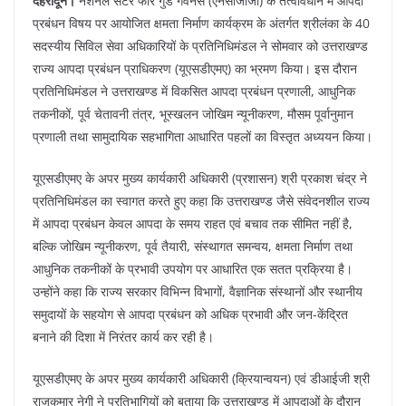
e
s
e
gr
e
e
देहरादून।
नेशनल सेंटर फॉर गुड गवर्नेंस (एनसीजीजी) के तत्वावधान में आपदा
b
A
st
a
dI
प्रबंधन विषय पर आयोजित क्षमता निर्माण कार्यक्रम के अंतर्गत श्रीलंका के 40
सदस्यीय सिविल सेवा अधिकारियों के प्रतिनिधिमंडल ने सोमवार को उत्तराखण्ड
o
p
m
n
राज्य आपदा प्रबंधन प्राधिकरण (यूएसडीएमए) का भ्रमण किया। इस दौरान
o
p
प्रतिनिधिमंडल ने उत्तराखण्ड में विकसित आपदा प्रबंधन प्रणाली, आधुनिक
k
तकनीकों, पूर्व चेतावनी तंत्र, भूस्खलन जोखिम न्यूनीकरण, मौसम पूर्वानुमान
प्रणाली तथा सामुदायिक सहभागिता आधारित पहलों का विस्तृत अध्ययन किया।
यूएसडीएमए के अपर मुख्य कार्यकारी अधिकारी (प्रशासन) श्री प्रकाश चंद्र ने
प्रतिनिधिमंडल का स्वागत करते हुए कहा कि उत्तराखण्ड जैसे संवेदनशील राज्य
में आपदा प्रबंधन केवल आपदा के समय राहत एवं बचाव तक सीमित नहीं है,
बल्कि जोखिम न्यूनीकरण, पूर्व तैयारी, संस्थागत समन्वय, क्षमता निर्माण तथा
आधुनिक तकनीकों के प्रभावी उपयोग पर आधारित एक सतत प्रक्रिया है।
उन्होंने कहा कि राज्य सरकार विभिन्न विभागों, वैज्ञानिक संस्थानों और स्थानीय
समुदायों के सहयोग से आपदा प्रबंधन को अधिक प्रभावी और जन-केंद्रित
बनाने की दिशा में निरंतर कार्य कर रही है।
यूएसडीएमए के अपर मुख्य कार्यकारी अधिकारी (क्रियान्वयन) एवं डीआईजी श्री
राजकुमार नेगी ने प्रतिभागियों को बताया कि उत्तराखण्ड में आपदाओं के दौरान