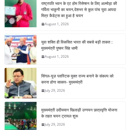
b
A
st
a
dI
राष्ट्रपति भवन के एट होम रिसेप्शन के लिए अल्मोड़ा की
o
p
m
n
गर्विता भाकुनी का चयन,देशभर से कुल पांच युवा आपदा
o
p
मित्र कैडेट्स का हुआ है चयन
August 1, 2026
k
युवा शक्ति ही विकसित भारत की सबसे बड़ी ताकत :
मुख्यमंत्री पुष्कर सिंह धामी
August 1, 2026
सिंगल-यूज़ प्लास्टिक मुक्त राज्य बनाने के संकल्प को
करना होगा साकार- मुख्यमंत्री
July 29, 2026
मुख्यमंत्री उदीयमान खिलाड़ी उन्नयन छात्रवृत्ति योजना
के तहत चयन ट्रायल शुरू
July 29, 2026