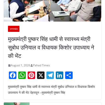
उत्तराखंड
मुख्यमंत्री पुष्कर सिंह धामी से स्वास्थ्य मंत्री
सुबोध उनियाल व विधायक किशोर उपाध्याय ने
की भेंट
August 1, 2026
Pahad Times
F
W
Pi
X
T
Li
S
a
h
nt
el
n
h
मुख्यमंत्री पुष्कर सिंह धामी से स्वास्थ्य मंत्री सुबोध उनियाल व विधायक किशोर
c
at
er
e
k
ar
उपाध्याय ने की भेंट देहरादून –मुख्यमंत्री पुष्कर सिंह
e
s
e
gr
e
e