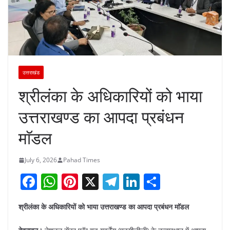
उत्तराखंड
श्रीलंका के अधिकारियों को भाया
उत्तराखण्ड का आपदा प्रबंधन
माॅडल
July 6, 2026
Pahad Times
F
W
Pi
X
T
Li
S
a
h
nt
el
n
h
श्रीलंका के अधिकारियों को भाया उत्तराखण्ड का आपदा प्रबंधन माॅडल
c
at
er
e
k
ar