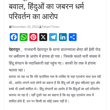
बवाल, हिंदुओं का जबरन धर्म
परिवर्तन का आरोप
November 20, 2022
Pahad Times
F
W
Pi
X
T
Li
S
a
h
nt
el
n
h
देहरादून _
राजधानी देहरादून के थाना डालनवाला क्षेत्र की ईसी रोड
c
at
er
e
k
ar
पर धर्मांतरण के आरोप में हंगामा हो गया। जिसके चलते भारी संख्या में
e
s
e
gr
e
e
हिंदू संगठन के पदाधिकारी वहां पहुंच गए। काफी देर तक ये हंगामा
b
A
st
a
dI
चलता रहा।
o
p
m
n
बताया जा रहा था कि रवि फ्रांसिस नाम के व्यक्ति के यहां प्रार्थना सभा चल रही
o
p
थी,, आरोप लगाने वाले लोगों का कहना है कि हिंदू धर्म की कुछ महिलाएं युवा और
बच्चे भी उसमें शामिल थे। हिंदू संगठनों का आरोप है कि हिंदुओं का धर्म परिवर्तन
k
कराया जा रहा है। वहीं दूसरे पक्ष का कहना है कि वह खुद प्रार्थना सभा में
शामिल होते हैं, उन पर किसी का कोई दबाव नहीं है।