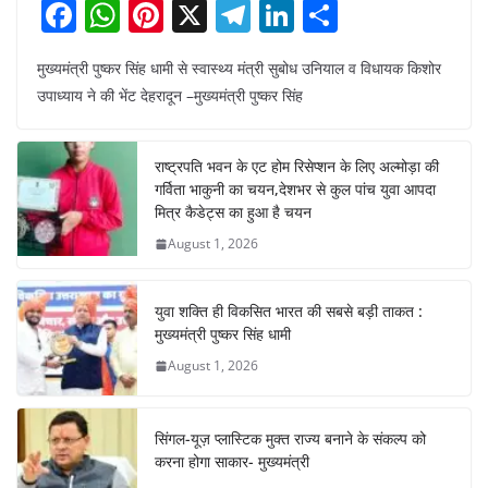
F
W
Pi
X
T
Li
S
a
h
nt
el
n
h
मुख्यमंत्री पुष्कर सिंह धामी से स्वास्थ्य मंत्री सुबोध उनियाल व विधायक किशोर
c
at
er
e
k
ar
उपाध्याय ने की भेंट देहरादून –मुख्यमंत्री पुष्कर सिंह
e
s
e
gr
e
e
b
A
st
a
dI
राष्ट्रपति भवन के एट होम रिसेप्शन के लिए अल्मोड़ा की
o
p
m
n
गर्विता भाकुनी का चयन,देशभर से कुल पांच युवा आपदा
o
p
मित्र कैडेट्स का हुआ है चयन
August 1, 2026
k
युवा शक्ति ही विकसित भारत की सबसे बड़ी ताकत :
मुख्यमंत्री पुष्कर सिंह धामी
August 1, 2026
सिंगल-यूज़ प्लास्टिक मुक्त राज्य बनाने के संकल्प को
करना होगा साकार- मुख्यमंत्री