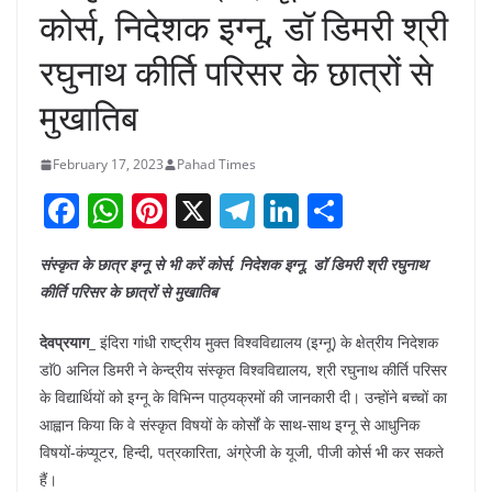
कोर्स, निदेशक इग्नू, डॉ डिमरी श्री
रघुनाथ कीर्ति परिसर के छात्रों से
मुखातिब
February 17, 2023
Pahad Times
F
W
Pi
X
T
Li
S
a
h
nt
el
n
h
संस्कृत के छात्र इग्नू से भी करें कोर्स, निदेशक इग्नू, डॉ डिमरी श्री रघुनाथ
c
at
er
e
k
ar
कीर्ति परिसर के छात्रों से मुखातिब
e
s
e
gr
e
e
b
A
st
a
dI
देवप्रयाग_
इंदिरा गांधी राष्ट्रीय मुक्त विश्वविद्यालय (इग्नू) के क्षेत्रीय निदेशक
डाॅ0 अनिल डिमरी ने केन्द्रीय संस्कृत विश्वविद्यालय, श्री रघुनाथ कीर्ति परिसर
o
p
m
n
के विद्यार्थियों को इग्नू के विभिन्न पाठ्यक्रमों की जानकारी दी। उन्होंने बच्चों का
o
p
आह्वान किया कि वे संस्कृत विषयों के कोर्सों के साथ-साथ इग्नू से आधुनिक
k
विषयों-कंप्यूटर, हिन्दी, पत्रकारिता, अंग्रेजी के यूजी, पीजी कोर्स भी कर सकते
हैं।