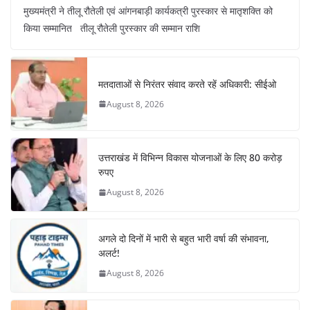
मुख्यमंत्री ने तीलू रौतेली एवं आंगनबाड़ी कार्यकत्री पुरस्कार से मातृशक्ति को
c
at
er
e
k
ar
किया सम्मानित तीलू रौतेली पुरस्कार की सम्मान राशि
e
s
e
gr
e
e
b
A
st
a
dI
o
p
m
n
मतदाताओं से निरंतर संवाद करते रहें अधिकारी: सीईओ
o
p
August 8, 2026
k
उत्तराखंड में विभिन्न विकास योजनाओं के लिए 80 करोड़
रुपए
August 8, 2026
अगले दो दिनों में भारी से बहुत भारी वर्षा की संभावना,
अलर्ट!
August 8, 2026