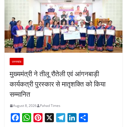
उत्तराखंड
मुख्यमंत्री ने तीलू रौतेली एवं आंगनबाड़ी
कार्यकत्री पुरस्कार से मातृशक्ति को किया
सम्मानित
August 8, 2026
Pahad Times
F
W
Pi
X
T
Li
S
a
h
nt
el
n
h