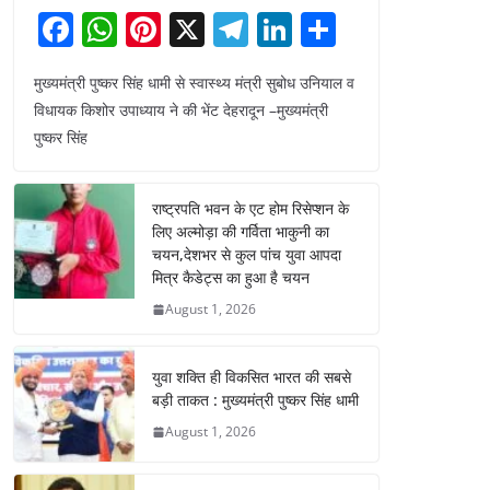
F
W
Pi
X
T
Li
S
a
h
nt
el
n
h
मुख्यमंत्री पुष्कर सिंह धामी से स्वास्थ्य मंत्री सुबोध उनियाल व
c
at
er
e
k
ar
विधायक किशोर उपाध्याय ने की भेंट देहरादून –मुख्यमंत्री
e
s
e
gr
e
e
पुष्कर सिंह
b
A
st
a
dI
o
p
m
n
राष्ट्रपति भवन के एट होम रिसेप्शन के
o
p
लिए अल्मोड़ा की गर्विता भाकुनी का
चयन,देशभर से कुल पांच युवा आपदा
k
मित्र कैडेट्स का हुआ है चयन
August 1, 2026
युवा शक्ति ही विकसित भारत की सबसे
बड़ी ताकत : मुख्यमंत्री पुष्कर सिंह धामी
August 1, 2026