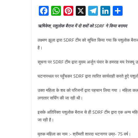
F
W
Pi
X
T
Li
S
a
h
nt
el
n
h
ऋषिकेश_पशुलोक बैराज में दो शवों को SDRF ने किया बरामद
c
at
er
e
k
ar
e
s
e
gr
e
e
लक्ष्मण झूला द्वारा SDRF टीम को सूचित किया गया कि पशुलोक बैरा
b
A
st
a
dI
है।
o
p
m
n
सूचना पर SDRF टीम द्वारा मुख्य अर्जुन पंवार के हमराह मय रेस्क्य
o
p
घटनास्थल पर पहुँचकर SDRF द्वारा त्वरित कार्यवाही करते हुऐ पशु
k
उक्त महिला के शव को परिजनों द्वारा पहचान लिया गया । महिला कल
लगातार सर्चिंग की जा रही थी।
इसके अतिरिक्त पशुलोक बैराज से ही SDRF टीम द्वारा एक अन्य महिला
जा रही है।
मृतक महिला का नाम :- श्रीमती शारदा भटनागर उम्र- 75 वर्ष।