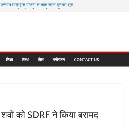
ी उन्नयन छात्रवृत्ति योजना के तहत चयन ट्रायल शुरू
 से स्वास्थ्य मंत्री सुबोध उनियाल व विधायक किशोर
सेप्शन के लिए अल्मोड़ा की गर्विता भाकुनी का
ा आपदा मित्र कैडेट्स का हुआ है चयन
ी सबसे बड़ी ताकत : मुख्यमंत्री पुष्कर सिंह धामी
ाज्य बनाने के संकल्प को करना होगा साकार- मुख्यमंत्री
शिक्षा
हेल्थ
खेल
मनोरंजन
CONTACT US
ो शवों को SDRF ने किया बरामद