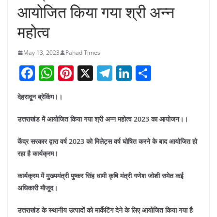
आयोजित किया गया श्री अन्न
महोत्व
May 13, 2023
Pahad Times
F
W
Pi
X
T
Li
S
a
h
nt
el
n
h
देहरादून ब्रेकिंग।।
c
at
er
e
k
ar
e
s
e
gr
e
e
उत्तराखंड में आयोजित किया गया श्री अन्न महोत्व 2023 का आयोजन।।
b
A
st
a
dI
केंद्र सरकार द्वारा वर्ष 2023 को मिलेट्स वर्ष घोषित करने के बाद आयोजित हो
o
p
m
n
रहा है कार्यक्रम।
o
p
कार्यक्रम में मुख्यमंत्री पुष्कर सिंह धामी कृषि मंत्री गणेश जोशी समेत कई
k
अधिकारी मौजूद।
उत्तराखंड के स्थानीय उत्पादों को मार्केटिंग देने के लिए आयोजित किया गया है