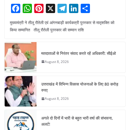
F
W
Pi
X
T
Li
S
a
h
nt
el
n
h
मुख्यमंत्री ने तीलू रौतेली एवं आंगनबाड़ी कार्यकत्री पुरस्कार से मातृशक्ति को
c
at
er
e
k
ar
किया सम्मानित तीलू रौतेली पुरस्कार की सम्मान राशि
e
s
e
gr
e
e
b
A
st
a
dI
o
p
m
n
मतदाताओं से निरंतर संवाद करते रहें अधिकारी: सीईओ
o
p
August 8, 2026
k
उत्तराखंड में विभिन्न विकास योजनाओं के लिए 80 करोड़
रुपए
August 8, 2026
अगले दो दिनों में भारी से बहुत भारी वर्षा की संभावना,
अलर्ट!