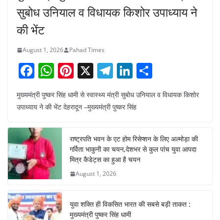
सुबोध उनियाल व विधायक किशोर उपाध्याय ने
की भेंट
August 1, 2026
Pahad Times
F
W
Pi
X
T
Li
S
a
h
nt
el
n
h
मुख्यमंत्री पुष्कर सिंह धामी से स्वास्थ्य मंत्री सुबोध उनियाल व विधायक किशोर
c
at
er
e
k
ar
उपाध्याय ने की भेंट देहरादून –मुख्यमंत्री पुष्कर सिंह
e
s
e
gr
e
e
b
A
st
a
dI
राष्ट्रपति भवन के एट होम रिसेप्शन के लिए अल्मोड़ा की
o
p
m
n
गर्विता भाकुनी का चयन,देशभर से कुल पांच युवा आपदा
o
p
मित्र कैडेट्स का हुआ है चयन
August 1, 2026
k
युवा शक्ति ही विकसित भारत की सबसे बड़ी ताकत :
मुख्यमंत्री पुष्कर सिंह धामी