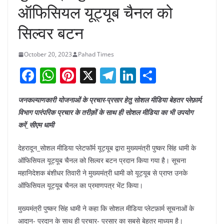
ऑफिसियल यूट्यूब चैनल को
सिल्वर बटन
October 20, 2023
Pahad Times
F
W
Pi
X
T
Li
S
a
h
nt
el
n
h
जनकल्याणकारी योजनाओं के प्रचार-प्रसार हेतु सोशल मीडिया बेहतर प्लेफ़ार्म,
c
at
er
e
k
ar
विभाग पारंपरिक प्रचार के तरीक़ों के साथ ही सोशल मीडिया का भी उपयोग
e
s
e
gr
e
e
करें_सीएम धामी
b
A
st
a
dI
देहरादून_सोशल मीडिया प्लेटफॉर्म यूट्यूब द्वारा मुख्यमंत्री पुष्कर सिंह धामी के
o
p
m
n
ऑफिसियल यूट्यूब चैनल को सिल्वर बटन प्रदान किया गया है। सूचना
o
p
महानिदेशक बंशीधर तिवारी ने मुख्यमंत्री धामी को यूट्यूब से प्राप्त उनके
k
ऑफिसियल यूट्यूब चैनल का प्रमाणपत्र भेंट किया।
मुख्यमंत्री पुष्कर सिंह धामी ने कहा कि सोशल मीडिया प्लेटफ़ार्म सूचनाओं के
आदान- प्रदान के साथ ही प्रचार- प्रसार का सबसे बेहतर माध्यम है।