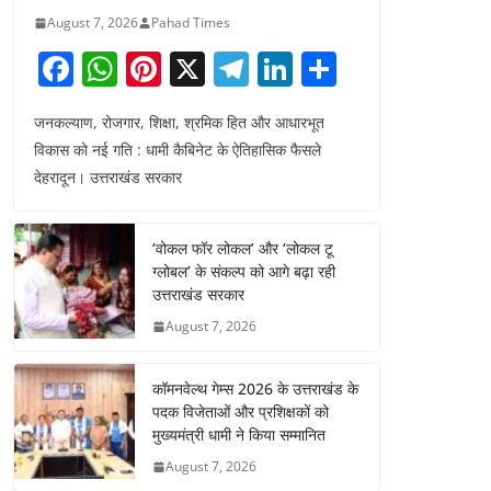
August 7, 2026
Pahad Times
F
W
Pi
X
T
Li
S
a
h
nt
el
n
h
जनकल्याण, रोजगार, शिक्षा, श्रमिक हित और आधारभूत
c
at
er
e
k
ar
विकास को नई गति : धामी कैबिनेट के ऐतिहासिक फैसले
e
s
e
gr
e
e
देहरादून। उत्तराखंड सरकार
b
A
st
a
dI
o
p
m
n
‘वोकल फॉर लोकल’ और ‘लोकल टू
o
p
ग्लोबल’ के संकल्प को आगे बढ़ा रही
उत्तराखंड सरकार
k
August 7, 2026
कॉमनवेल्थ गेम्स 2026 के उत्तराखंड के
पदक विजेताओं और प्रशिक्षकों को
मुख्यमंत्री धामी ने किया सम्मानित
August 7, 2026