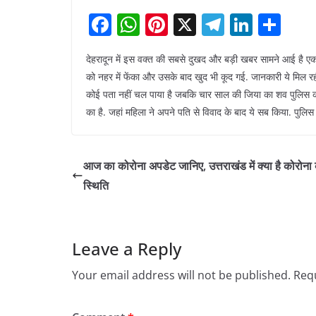
F
W
Pi
X
T
Li
S
a
h
nt
el
n
h
देहरादून में इस वक्त की सबसे दुखद और बड़ी खबर सामने आई है एक म
c
at
er
e
k
ar
को नहर में फेंका और उसके बाद खुद भी कूद गई. जानकारी ये मिल रही 
e
s
e
gr
e
e
कोई पता नहीं चल पाया है जबकि चार साल की जिया का शव पुलिस को म
b
A
st
a
dI
का है. जहां महिला ने अपने पति से विवाद के बाद ये सब किया. पुलिस पू
o
p
m
n
o
p
आज का कोरोना अपडेट जानिए, उत्तराखंड में क्या है कोरोना
k
स्थिति
Leave a Reply
Your email address will not be published.
Requ