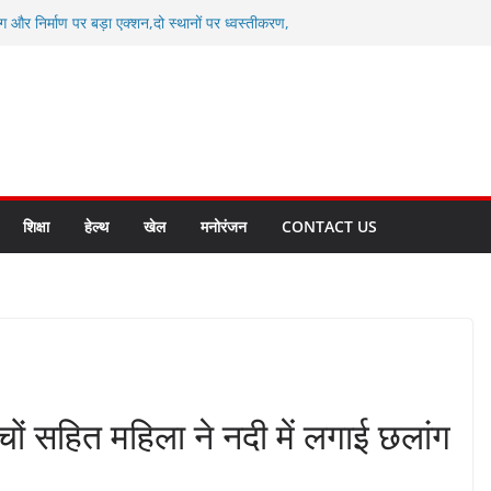
ग और निर्माण पर बड़ा एक्शन,दो स्थानों पर ध्वस्तीकरण,
माण सील
्षा, श्रमिक हित और आधारभूत विकास को नई गति : धामी
सले
कल टू ग्लोबल’ के संकल्प को आगे बढ़ा रही उत्तराखंड
े उत्तराखंड के पदक विजेताओं और प्रशिक्षकों को
सम्मानित
ाखंड क्रीड़ा विश्वविद्यालय गौलापार के निर्माण कार्यों की
शिक्षा
हेल्थ
खेल
मनोरंजन
CONTACT US
च्चों सहित महिला ने नदी में लगाई छलांग