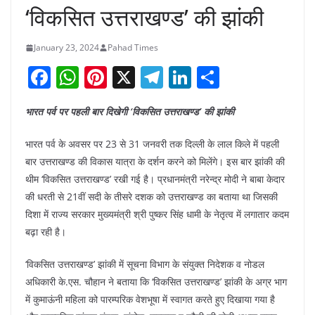
‘विकसित उत्तराखण्ड’ की झांकी
January 23, 2024
Pahad Times
F
W
Pi
X
T
Li
S
a
h
nt
el
n
h
भारत पर्व पर पहली बार दिखेगी ‘विकसित उत्तराखण्ड’ की झांकी
c
at
er
e
k
ar
e
s
e
gr
e
e
भारत पर्व के अवसर पर 23 से 31 जनवरी तक दिल्ली के लाल किले में पहली
b
A
st
a
dI
बार उत्तराखण्ड की विकास यात्रा के दर्शन करने को मिलेंगे। इस बार झांकी की
थीम ‘विकसित उत्तराखण्ड’ रखी गई है। प्रधानमंत्री नरेन्द्र मोदी ने बाबा केदार
o
p
m
n
की धरती से 21वीं सदी के तीसरे दशक को उत्तराखण्ड का बताया था जिसकी
o
p
दिशा में राज्य सरकार मुख्यमंत्री श्री पुष्कर सिंह धामी के नेतृत्व में लगातार कदम
k
बढ़ा रही है।
‘विकसित उत्तराखण्ड’ झांकी में सूचना विभाग के संयुक्त निदेशक व नोडल
अधिकारी के.एस. चौहान ने बताया कि ‘विकसित उत्तराखण्ड’ झांकी के अग्र भाग
में कुमाऊंनी महिला को पारम्परिक वेशभूषा में स्वागत करते हुए दिखाया गया है