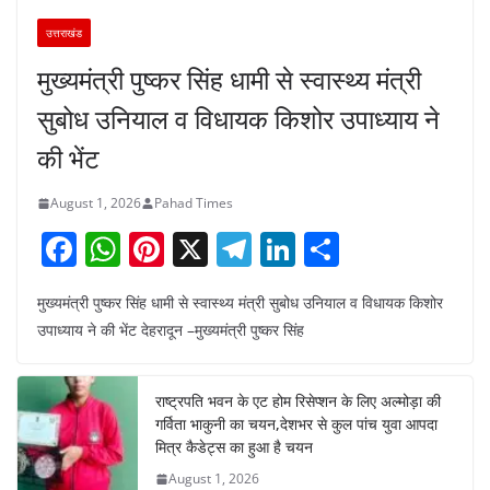
उत्तराखंड
मुख्यमंत्री पुष्कर सिंह धामी से स्वास्थ्य मंत्री
सुबोध उनियाल व विधायक किशोर उपाध्याय ने
की भेंट
August 1, 2026
Pahad Times
F
W
Pi
X
T
Li
S
a
h
nt
el
n
h
मुख्यमंत्री पुष्कर सिंह धामी से स्वास्थ्य मंत्री सुबोध उनियाल व विधायक किशोर
c
at
er
e
k
ar
उपाध्याय ने की भेंट देहरादून –मुख्यमंत्री पुष्कर सिंह
e
s
e
gr
e
e
b
A
st
a
dI
राष्ट्रपति भवन के एट होम रिसेप्शन के लिए अल्मोड़ा की
o
p
m
n
गर्विता भाकुनी का चयन,देशभर से कुल पांच युवा आपदा
o
p
मित्र कैडेट्स का हुआ है चयन
August 1, 2026