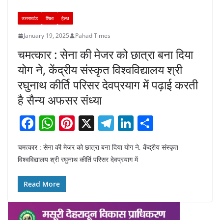
उत्तराखंड
शिक्षा
हेल्थ
January 19, 2025
Pahad Times
चमत्कार : सेना की मेजर को छात्रा बना दिया
योग ने, केंद्रीय संस्कृत विश्वविद्यालय श्री
रघुनाथ कीर्ति परिसर देवप्रयाग में पढ़ाई करती
है सैन्य अफसर संध्या
F
W
Pi
X
T
Li
S
a
h
nt
el
n
h
चमत्कार : सेना की मेजर को छात्रा बना दिया योग ने, केंद्रीय संस्कृत
c
at
er
e
k
ar
विश्वविद्यालय श्री रघुनाथ कीर्ति परिसर देवप्रयाग में
e
s
e
gr
e
e
b
A
st
a
dI
Read More
o
p
m
n
o
p