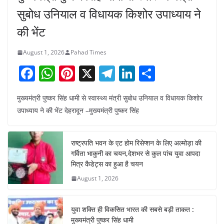
सुबोध उनियाल व विधायक किशोर उपाध्याय ने
की भेंट
August 1, 2026
Pahad Times
F
W
Pi
X
T
Li
S
a
h
nt
el
n
h
मुख्यमंत्री पुष्कर सिंह धामी से स्वास्थ्य मंत्री सुबोध उनियाल व विधायक किशोर
c
at
er
e
k
ar
उपाध्याय ने की भेंट देहरादून –मुख्यमंत्री पुष्कर सिंह
e
s
e
gr
e
e
b
A
st
a
dI
राष्ट्रपति भवन के एट होम रिसेप्शन के लिए अल्मोड़ा की
o
p
m
n
गर्विता भाकुनी का चयन,देशभर से कुल पांच युवा आपदा
o
p
मित्र कैडेट्स का हुआ है चयन
August 1, 2026
k
युवा शक्ति ही विकसित भारत की सबसे बड़ी ताकत :
मुख्यमंत्री पुष्कर सिंह धामी