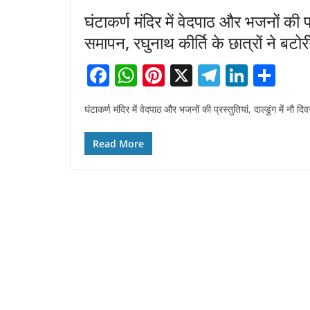
घंटाकर्ण मंदिर में वेदपाठ और भजनों की प्
समापन, रघुनाथ कीर्ति के छात्रों ने बटोर
F
W
Pi
X
T
Li
S
a
h
nt
el
n
h
घंटाकर्ण मंदिर में वेदपाठ और भजनों की प्रस्तुतियां, दाल्डुंग में नौ द
c
at
er
e
k
ar
e
s
e
gr
e
e
Read More
b
A
st
a
dI
o
p
m
n
o
p
k