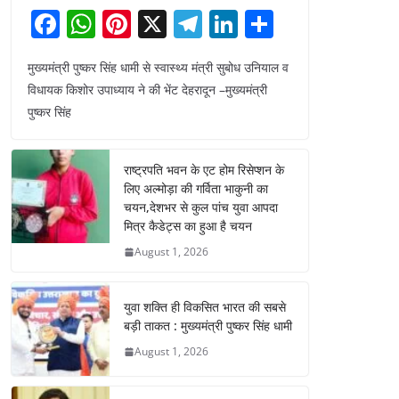
F
W
Pi
X
T
Li
S
a
h
nt
el
n
h
मुख्यमंत्री पुष्कर सिंह धामी से स्वास्थ्य मंत्री सुबोध उनियाल व
c
at
er
e
k
ar
विधायक किशोर उपाध्याय ने की भेंट देहरादून –मुख्यमंत्री
e
s
e
gr
e
e
पुष्कर सिंह
b
A
st
a
dI
o
p
m
n
राष्ट्रपति भवन के एट होम रिसेप्शन के
o
p
लिए अल्मोड़ा की गर्विता भाकुनी का
चयन,देशभर से कुल पांच युवा आपदा
k
मित्र कैडेट्स का हुआ है चयन
August 1, 2026
युवा शक्ति ही विकसित भारत की सबसे
बड़ी ताकत : मुख्यमंत्री पुष्कर सिंह धामी
August 1, 2026