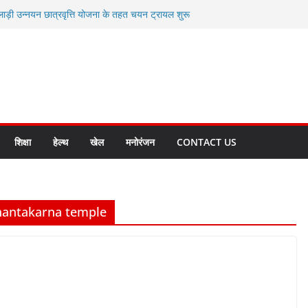
लाड़ी उन्नयन छात्रवृत्ति योजना के तहत चयन ट्रायल शुरू
 धामी से स्वास्थ्य मंत्री सुबोध उनियाल व विधायक किशोर
म रिसेप्शन के लिए अल्मोड़ा की गर्विता भाकुनी का
 युवा आपदा मित्र कैडेट्स का हुआ है चयन
रत की सबसे बड़ी ताकत : मुख्यमंत्री पुष्कर सिंह धामी
क्त राज्य बनाने के संकल्प को करना होगा साकार- मुख्यमंत्री
शिक्षा
हेल्थ
खेल
मनोरंजन
CONTACT US
hantakarna temple