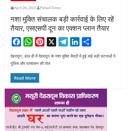
April 26, 2023
Pahad Times
नशा मुक्ति संचालक बड़ी कार्रवाई के लिए रहें
तैयार, एसएसपी दून का एक्शन प्लान तैयार
F
W
Pi
X
T
Li
S
a
h
nt
el
n
h
देहरादून_ हाल ही में देहरादून के नशा मुक्ति केंद्रों में हुई कई बड़ी घटनाओं ने
c
at
er
e
k
ar
पुलिस और प्रशासन की पोल
e
s
e
gr
e
e
b
A
st
a
dI
Read More
o
p
m
n
o
p
k