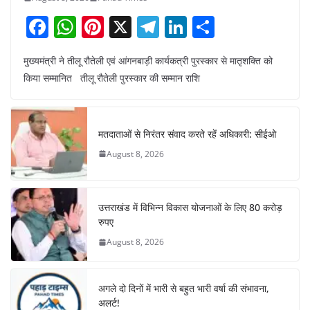
F
W
Pi
X
T
Li
S
a
h
nt
el
n
h
मुख्यमंत्री ने तीलू रौतेली एवं आंगनबाड़ी कार्यकत्री पुरस्कार से मातृशक्ति को
c
at
er
e
k
ar
किया सम्मानित तीलू रौतेली पुरस्कार की सम्मान राशि
e
s
e
gr
e
e
b
A
st
a
dI
o
p
m
n
मतदाताओं से निरंतर संवाद करते रहें अधिकारी: सीईओ
o
p
August 8, 2026
k
उत्तराखंड में विभिन्न विकास योजनाओं के लिए 80 करोड़
रुपए
August 8, 2026
अगले दो दिनों में भारी से बहुत भारी वर्षा की संभावना,
अलर्ट!