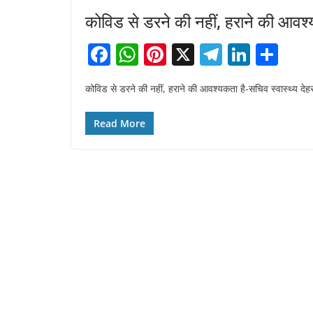
कोविड से डरने की नहीं, हराने की आवश्
F
W
Pi
X
T
Li
S
a
h
nt
el
n
h
कोविड से डरने की नहीं, हराने की आवश्यकता है-सचिव स्वास्थ्य देह
c
at
er
e
k
ar
e
s
e
gr
e
e
Read More
b
A
st
a
dI
o
p
m
n
o
p
k