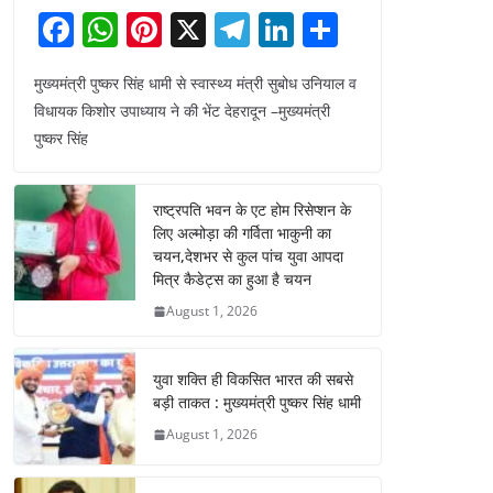
F
W
Pi
X
T
Li
S
a
h
nt
el
n
h
मुख्यमंत्री पुष्कर सिंह धामी से स्वास्थ्य मंत्री सुबोध उनियाल व
c
at
er
e
k
ar
विधायक किशोर उपाध्याय ने की भेंट देहरादून –मुख्यमंत्री
e
s
e
gr
e
e
पुष्कर सिंह
b
A
st
a
dI
o
p
m
n
राष्ट्रपति भवन के एट होम रिसेप्शन के
o
p
लिए अल्मोड़ा की गर्विता भाकुनी का
चयन,देशभर से कुल पांच युवा आपदा
k
मित्र कैडेट्स का हुआ है चयन
August 1, 2026
युवा शक्ति ही विकसित भारत की सबसे
बड़ी ताकत : मुख्यमंत्री पुष्कर सिंह धामी
August 1, 2026