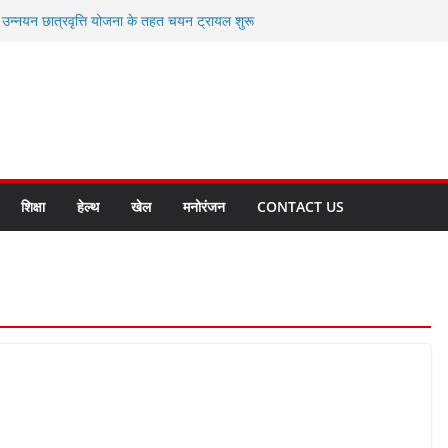
ी उन्नयन छात्रवृत्ति योजना के तहत चयन ट्रायल शुरू
 से स्वास्थ्य मंत्री सुबोध उनियाल व विधायक किशोर
सेप्शन के लिए अल्मोड़ा की गर्विता भाकुनी का
ा आपदा मित्र कैडेट्स का हुआ है चयन
ी सबसे बड़ी ताकत : मुख्यमंत्री पुष्कर सिंह धामी
ाज्य बनाने के संकल्प को करना होगा साकार- मुख्यमंत्री
शिक्षा
हेल्थ
खेल
मनोरंजन
CONTACT US