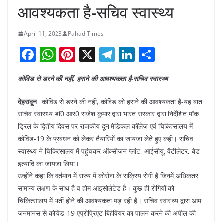
आवश्यकता है-सचिव स्वास्थ्य
April 11, 2023
Pahad Times
F
W
Pi
X
T
Li
S
a
h
nt
el
n
h
कोविड से डरने की नहीं, हराने की आवश्यकता है-सचिव स्वास्थ्य
c
at
er
e
k
ar
e
s
e
gr
e
e
देहरादून_
कोविड से डरने की नहीं, कोविड को हराने की आवश्यकता है-यह बात
b
A
st
a
dI
सचिव स्वास्थ्य डाॅ0 आर0 राजेश कुमार द्वारा भारत सरकार द्वारा निर्देशित मॉक
ड्रिल के द्वितीय दिवस पर राजकीय दून मेडिकल कॉलेज एवं चिकित्सालय में
o
p
m
n
कोविड-19 के प्रबंधन को लेकर तैयारियों का जायजा लेते हुए कही। सचिव
o
p
स्वास्थ्य ने चिकित्सालय में पहुंचकर ऑक्सीजन प्लांट, आईसीयू, वेंटीलेटर, बेड
k
इत्यादि का जायजा लिया।
उन्होंने कहा कि वर्तमान में राज्य में कोरोना के सक्रिय रोगी हैं जिनमें अधिकतर
सामान्य लक्षण के साथ है व होम आइसोलेटेड है। कुछ ही रोगियों को
चिकित्सालय में भर्ती होने की आवश्यकता पड़ रही है। सचिव स्वास्थ्य द्वारा आम
जनमानस से कोविड-19 एप्रोप्रिएट बिहेवियर का पालन करने की अपील की