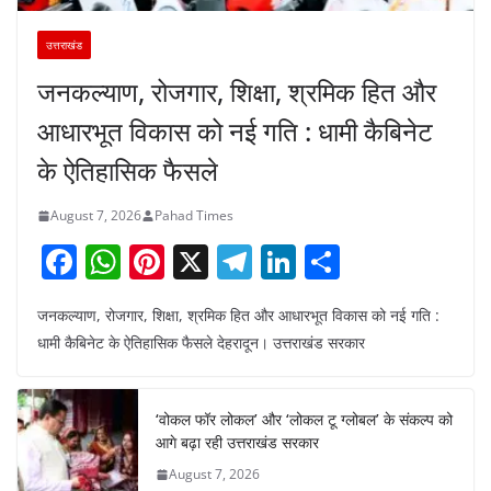
उत्तराखंड
जनकल्याण, रोजगार, शिक्षा, श्रमिक हित और
आधारभूत विकास को नई गति : धामी कैबिनेट
के ऐतिहासिक फैसले
August 7, 2026
Pahad Times
F
W
Pi
X
T
Li
S
a
h
nt
el
n
h
जनकल्याण, रोजगार, शिक्षा, श्रमिक हित और आधारभूत विकास को नई गति :
c
at
er
e
k
ar
धामी कैबिनेट के ऐतिहासिक फैसले देहरादून। उत्तराखंड सरकार
e
s
e
gr
e
e
b
A
st
a
dI
‘वोकल फॉर लोकल’ और ‘लोकल टू ग्लोबल’ के संकल्प को
o
p
m
n
आगे बढ़ा रही उत्तराखंड सरकार
o
p
August 7, 2026