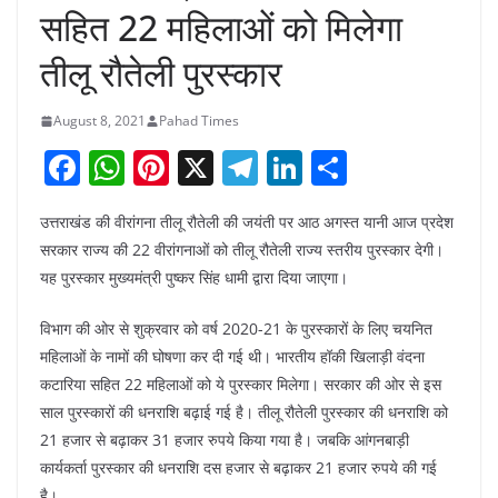
सहित 22 महिलाओं को मिलेगा
तीलू रौतेली पुरस्कार
August 8, 2021
Pahad Times
F
W
Pi
X
T
Li
S
a
h
nt
el
n
h
उत्तराखंड की वीरांगना तीलू रौतेली की जयंती पर आठ अगस्त यानी आज प्रदेश
c
at
er
e
k
ar
सरकार राज्य की 22 वीरांगनाओं को तीलू रौतेली राज्य स्तरीय पुरस्कार देगी।
e
s
e
gr
e
e
यह पुरस्कार मुख्यमंत्री पुष्कर सिंह धामी द्वारा दिया जाएगा।
b
A
st
a
dI
विभाग की ओर से शुक्रवार को वर्ष 2020-21 के पुरस्कारों के लिए चयनित
o
p
m
n
महिलाओं के नामों की घोषणा कर दी गई थी। भारतीय हॉकी खिलाड़ी वंदना
o
p
कटारिया सहित 22 महिलाओं को ये पुरस्कार मिलेगा। सरकार की ओर से इस
k
साल पुरस्कारों की धनराशि बढ़ाई गई है। तीलू रौतेली पुरस्कार की धनराशि को
21 हजार से बढ़ाकर 31 हजार रुपये किया गया है। जबकि आंगनबाड़ी
कार्यकर्ता पुरस्कार की धनराशि दस हजार से बढ़ाकर 21 हजार रुपये की गई
है।