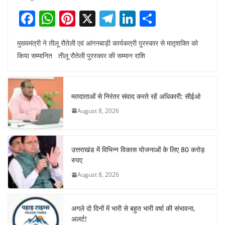
F
W
Pi
X
T
Li
S
a
h
nt
el
n
h
मुख्यमंत्री ने तीलू रौतेली एवं आंगनबाड़ी कार्यकत्री पुरस्कार से मातृशक्ति को
c
at
er
e
k
ar
किया सम्मानित तीलू रौतेली पुरस्कार की सम्मान राशि
e
s
e
gr
e
e
b
A
st
a
dI
o
p
m
n
मतदाताओं से निरंतर संवाद करते रहें अधिकारी: सीईओ
o
p
August 8, 2026
k
उत्तराखंड में विभिन्न विकास योजनाओं के लिए 80 करोड़
रुपए
August 8, 2026
अगले दो दिनों में भारी से बहुत भारी वर्षा की संभावना,
अलर्ट!