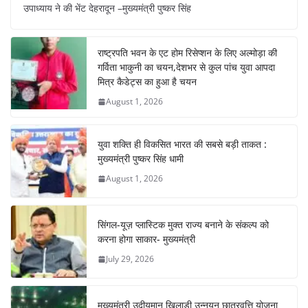
c
at
er
e
k
ar
उपाध्याय ने की भेंट देहरादून –मुख्यमंत्री पुष्कर सिंह
e
s
e
gr
e
e
b
A
st
a
dI
राष्ट्रपति भवन के एट होम रिसेप्शन के लिए अल्मोड़ा की
o
p
m
n
गर्विता भाकुनी का चयन,देशभर से कुल पांच युवा आपदा
o
p
मित्र कैडेट्स का हुआ है चयन
August 1, 2026
k
युवा शक्ति ही विकसित भारत की सबसे बड़ी ताकत :
मुख्यमंत्री पुष्कर सिंह धामी
August 1, 2026
सिंगल-यूज़ प्लास्टिक मुक्त राज्य बनाने के संकल्प को
करना होगा साकार- मुख्यमंत्री
July 29, 2026
मुख्यमंत्री उदीयमान खिलाड़ी उन्नयन छात्रवृत्ति योजना