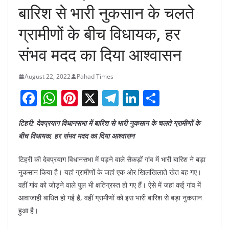
बारिश से भारी नुकसान के चलते
ग्रामीणों के बीच विधायक, हर
संभव मदद का दिया आश्वासन
August 22, 2022
Pahad Times
F
W
Pi
X
T
Li
S
a
h
nt
el
n
h
टिहरी: देवप्रयाग विधानसभा में बारिश से भारी नुकसान के चलते ग्रामीणों के
c
at
er
e
k
ar
बीच विधायक, हर संभव मदद का दिया आश्वासन
e
s
e
gr
e
e
b
A
st
a
dI
टिहरी की देवप्रयाग विधानसभा में पड़ने वाले सैकड़ों गांव में भारी बारिश ने बड़ा
नुकसान किया है। यहां ग्रामीणों के जहां एक ओर खिलखिलाते खेत बह गए।
o
p
m
n
वहीं गांव को जोड़ने वाले पुल भी क्षतिग्रस्त हो गए हैं। ऐसे में जहां कई गांव में
o
p
आवाजाही बाधित हो गई है, वहीं ग्रामीणों को इस भारी बारिश से बड़ा नुकसान
k
हुआ है।