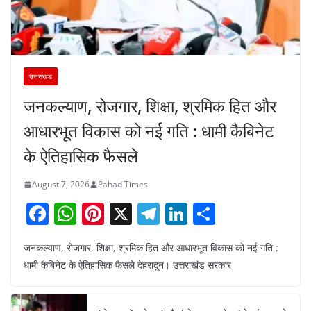
उत्तराखंड
जनकल्याण, रोजगार, शिक्षा, श्रमिक हित और
आधारभूत विकास को नई गति : धामी कैबिनेट
के ऐतिहासिक फैसले
August 7, 2026
Pahad Times
F
W
Pi
X
T
Li
S
a
h
nt
el
n
h
जनकल्याण, रोजगार, शिक्षा, श्रमिक हित और आधारभूत विकास को नई गति :
c
at
er
e
k
ar
धामी कैबिनेट के ऐतिहासिक फैसले देहरादून। उत्तराखंड सरकार
e
s
e
gr
e
e
b
A
st
a
dI