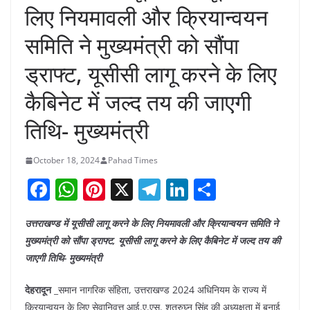
लिए नियमावली और क्रियान्वयन
समिति ने मुख्यमंत्री को सौंपा
ड्राफ्ट, यूसीसी लागू करने के लिए
कैबिनेट में जल्द तय की जाएगी
तिथि- मुख्यमंत्री
October 18, 2024
Pahad Times
F
W
Pi
X
T
Li
S
a
h
nt
el
n
h
उत्तराखण्ड में यूसीसी लागू करने के लिए नियमावली और क्रियान्वयन समिति ने
c
at
er
e
k
ar
मुख्यमंत्री को सौंपा ड्राफ्ट, यूसीसी लागू करने के लिए कैबिनेट में जल्द तय की
e
s
e
gr
e
e
जाएगी तिथि- मुख्यमंत्री
b
A
st
a
dI
देहरादून
_समान नागरिक संहिता, उत्तराखण्ड 2024 अधिनियम के राज्य में
o
p
m
n
क्रियान्वयन के लिए सेवानिवृत्त आई.ए.एस. शत्रुघ्न सिंह की अध्यक्षता में बनाई