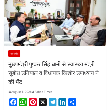
उत्तराखंड
मुख्यमंत्री पुष्कर सिंह धामी से स्वास्थ्य मंत्री
सुबोध उनियाल व विधायक किशोर उपाध्याय ने
की भेंट
August 1, 2026
Pahad Times
F
W
Pi
X
T
Li
S
a
h
nt
el
n
h