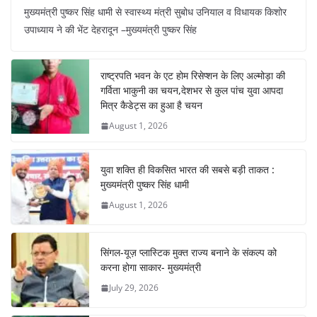
मुख्यमंत्री पुष्कर सिंह धामी से स्वास्थ्य मंत्री सुबोध उनियाल व विधायक किशोर
c
at
er
e
k
ar
उपाध्याय ने की भेंट देहरादून –मुख्यमंत्री पुष्कर सिंह
e
s
e
gr
e
e
b
A
st
a
dI
राष्ट्रपति भवन के एट होम रिसेप्शन के लिए अल्मोड़ा की
o
p
m
n
गर्विता भाकुनी का चयन,देशभर से कुल पांच युवा आपदा
o
p
मित्र कैडेट्स का हुआ है चयन
August 1, 2026
k
युवा शक्ति ही विकसित भारत की सबसे बड़ी ताकत :
मुख्यमंत्री पुष्कर सिंह धामी
August 1, 2026
सिंगल-यूज़ प्लास्टिक मुक्त राज्य बनाने के संकल्प को
करना होगा साकार- मुख्यमंत्री
July 29, 2026