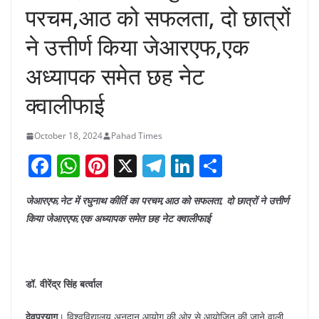
परचम,आठ को सफलता, दो छात्रों
ने उत्तीर्ण किया जेआरएफ,एक
अध्यापक समेत छह नेट
क्वालीफाई
October 18, 2024
Pahad Times
F
W
Pi
X
T
Li
S
a
h
nt
el
n
h
जेआरएफ,नेट में रघुनाथ कीर्ति का परचम,आठ को सफलता, दो छात्रों ने उत्तीर्ण
c
at
er
e
k
ar
किया जेआरएफ,एक अध्यापक समेत छह नेट क्वालीफाई
e
s
e
gr
e
e
b
A
st
a
dI
o
p
m
n
डॉ. वीरेंद्र सिंह बर्त्वाल
o
p
देवप्रयाग
। विश्वविद्यालय अनुदान आयोग की ओर से आयोजित की जाने वाली