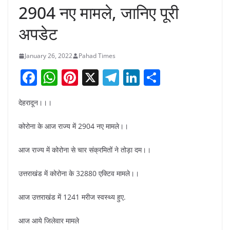
2904 नए मामले, जानिए पूरी
अपडेट
January 26, 2022
Pahad Times
F
W
Pi
X
T
Li
S
a
h
nt
el
n
h
देहरादून।।।
c
at
er
e
k
ar
e
s
e
gr
e
e
कोरोना के आज राज्य में 2904 नए मामले।।
b
A
st
a
dI
आज राज्य में कोरोना से चार संक्रमितों ने तोड़ा दम।।
o
p
m
n
o
p
उत्तराखंड में कोरोना के 32880 एक्टिव मामले।।
k
आज उत्तराखंड में 1241 मरीज स्वस्थ्य हुए.
आज आये जिलेवार मामले