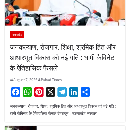
उत्तराखंड
जनकल्याण, रोजगार, शिक्षा, श्रमिक हित और
आधारभूत विकास को नई गति : धामी कैबिनेट
के ऐतिहासिक फैसले
August 7, 2026
Pahad Times
F
W
Pi
X
T
Li
S
a
h
nt
el
n
h
जनकल्याण, रोजगार, शिक्षा, श्रमिक हित और आधारभूत विकास को नई गति :
c
at
er
e
k
ar
धामी कैबिनेट के ऐतिहासिक फैसले देहरादून। उत्तराखंड सरकार
e
s
e
gr
e
e
b
A
st
a
dI