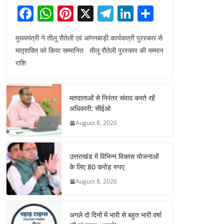
F
W
Pi
X
T
Li
S
a
h
nt
el
n
h
मुख्यमंत्री ने तीलू रौतेली एवं आंगनबाड़ी कार्यकत्री पुरस्कार से
c
at
er
e
k
ar
मातृशक्ति को किया सम्मानित तीलू रौतेली पुरस्कार की सम्मान
e
s
e
gr
e
e
राशि
b
A
st
a
dI
o
p
m
n
मतदाताओं से निरंतर संवाद करते रहें
o
p
अधिकारी: सीईओ
k
August 8, 2026
उत्तराखंड में विभिन्न विकास योजनाओं
के लिए 80 करोड़ रुपए
August 8, 2026
अगले दो दिनों में भारी से बहुत भारी वर्षा