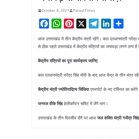
October 8, 2021
Pahad Times
F
W
Pi
X
T
Li
S
a
h
nt
el
n
h
आज उत्तराखंड में तीन केंद्रीय मंत्री रहेंगे। कल प्रधानमंत्री नरेंद्र
c
at
er
e
k
ar
से ठीक पहले उत्तराखंड में केंद्रीय मंत्रियों का जमावड़ा लगने लगा है
e
s
e
gr
e
e
b
A
st
a
dI
केंद्रीय मंत्रियों का पूरा कार्यक्रम जानिए
o
p
m
n
कल प्रधानमंत्री नरेंद्र सिंह मोदी के बाद आज केंद्र के तीन मंत्र रहेंग
o
p
केंद्रीय मंत्री ज्योतिरादित्य सिंधिया
k
एयरपोर्ट के नए टर्मिनल का करेंग
जनरल वीके सिंह
हेलीकॉप्टर समिट में लेंगे भाग।
उत्तराखंड के तीन दिवसीय दौरे पर आज
जल शक्ति मंत्री गजेंद्र सि