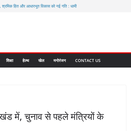
ा, श्रमिक हित और आधारभूत विकास को नई गति : धामी
े
एवं आंगनबाड़ी कार्यकत्री पुरस्कार से मातृशक्ति को किया
द करते रहें अधिकारी: सीईओ
कास योजनाओं के लिए 80 करोड़ रुपए
हुत भारी वर्षा की संभावना, अलर्ट!
शिक्षा
हेल्थ
खेल
मनोरंजन
CONTACT US
ंड में, चुनाव से पहले मंत्रियों के