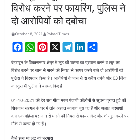
विरोध करने पर फायरिंग, पुलिस ने
दो आरोपियों को दबोचा
October 8, 2021
Pahad Times
F
W
Pi
X
T
Li
S
a
h
nt
el
n
h
देहरादून के विकासनगर क्षेत्र में लूट की घटना का प्रयास करने व लूट का
c
at
er
e
k
ar
विरोध करने पर जान से मारने की नियत से फायर करने वाले दो आरोपियों को
e
s
e
gr
e
e
पुलिस ने गिरफ्तार किया है। आरोपियों के पास से दो अवैध तमंचे और 03 जिंदा
b
A
st
a
dI
कारतूस भी पुलिस ने बरामद किए हैं
o
p
m
n
01-10-2021 की देर रात गीता भवन पंजाबी कॉलोनी से सूचना प्राप्त हुई की
o
p
शिवनाथ सहगल के घर में तीन अज्ञात बदमाश घुस गए हैं और अज्ञात बदमाशों
k
द्वारा एक महिला पर जान से मारने की नियत से फायर किए और शोरगुल करने पर
मौके से फरार हो गए हैं।
कैसे हुआ था लूट का प्रयास