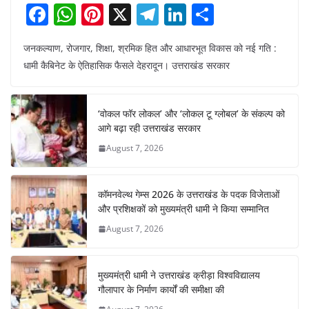
F
W
Pi
X
T
Li
S
a
h
nt
el
n
h
जनकल्याण, रोजगार, शिक्षा, श्रमिक हित और आधारभूत विकास को नई गति :
c
at
er
e
k
ar
धामी कैबिनेट के ऐतिहासिक फैसले देहरादून। उत्तराखंड सरकार
e
s
e
gr
e
e
b
A
st
a
dI
‘वोकल फॉर लोकल’ और ‘लोकल टू ग्लोबल’ के संकल्प को
o
p
m
n
आगे बढ़ा रही उत्तराखंड सरकार
o
p
August 7, 2026
k
कॉमनवेल्थ गेम्स 2026 के उत्तराखंड के पदक विजेताओं
और प्रशिक्षकों को मुख्यमंत्री धामी ने किया सम्मानित
August 7, 2026
मुख्यमंत्री धामी ने उत्तराखंड क्रीड़ा विश्वविद्यालय
गौलापार के निर्माण कार्यों की समीक्षा की