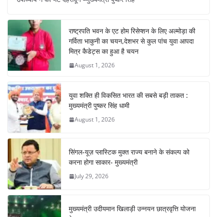
e
s
e
gr
e
e
b
A
st
a
dI
राष्ट्रपति भवन के एट होम रिसेप्शन के लिए अल्मोड़ा की
o
p
m
n
गर्विता भाकुनी का चयन,देशभर से कुल पांच युवा आपदा
o
p
मित्र कैडेट्स का हुआ है चयन
August 1, 2026
k
युवा शक्ति ही विकसित भारत की सबसे बड़ी ताकत :
मुख्यमंत्री पुष्कर सिंह धामी
August 1, 2026
सिंगल-यूज़ प्लास्टिक मुक्त राज्य बनाने के संकल्प को
करना होगा साकार- मुख्यमंत्री
July 29, 2026
मुख्यमंत्री उदीयमान खिलाड़ी उन्नयन छात्रवृत्ति योजना