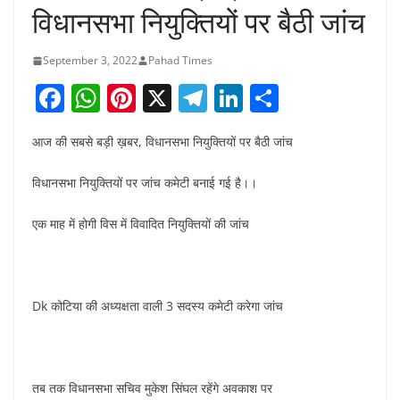
विधानसभा नियुक्तियों पर बैठी जांच
September 3, 2022
Pahad Times
F
W
Pi
X
T
Li
S
a
h
nt
el
n
h
आज की सबसे बड़ी ख़बर, विधानसभा नियुक्तियों पर बैठी जांच
c
at
er
e
k
ar
e
s
e
gr
e
e
विधानसभा नियुक्तियों पर जांच कमेटी बनाई गई है।।
b
A
st
a
dI
एक माह में होगी विस में विवादित नियुक्तियों की जांच
o
p
m
n
o
p
k
Dk कोटिया की अध्यक्षता वाली 3 सदस्य कमेटी करेगा जांच
तब तक विधानसभा सचिव मुकेश सिंघल रहेंगे अवकाश पर