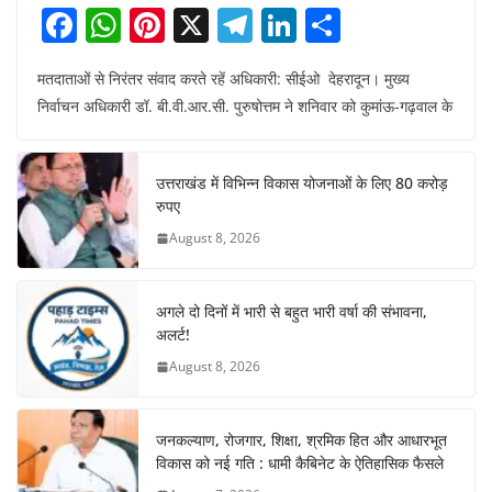
F
W
Pi
X
T
Li
S
a
h
nt
el
n
h
मतदाताओं से निरंतर संवाद करते रहें अधिकारी: सीईओ देहरादून। मुख्य
c
at
er
e
k
ar
निर्वाचन अधिकारी डॉ. बी.वी.आर.सी. पुरुषोत्तम ने शनिवार को कुमांऊ-गढ़वाल के
e
s
e
gr
e
e
b
A
st
a
dI
उत्तराखंड में विभिन्न विकास योजनाओं के लिए 80 करोड़
o
p
m
n
रुपए
o
p
August 8, 2026
k
अगले दो दिनों में भारी से बहुत भारी वर्षा की संभावना,
अलर्ट!
August 8, 2026
जनकल्याण, रोजगार, शिक्षा, श्रमिक हित और आधारभूत
विकास को नई गति : धामी कैबिनेट के ऐतिहासिक फैसले