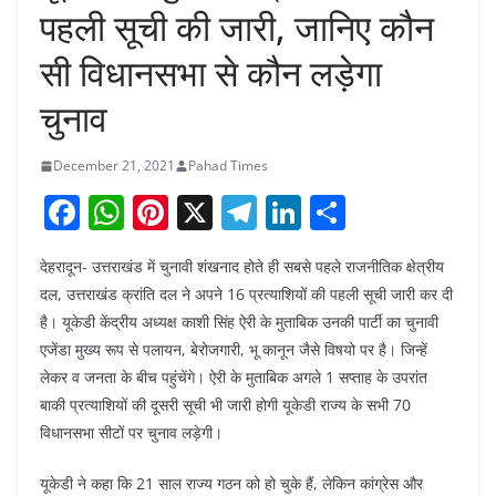
पहली सूची की जारी, जानिए कौन
सी विधानसभा से कौन लड़ेगा
चुनाव
December 21, 2021
Pahad Times
F
W
Pi
X
T
Li
S
a
h
nt
el
n
h
देहरादून- उत्तराखंड में चुनावी शंखनाद होते ही सबसे पहले राजनीतिक क्षेत्रीय
c
at
er
e
k
ar
दल, उत्तराखंड क्रांति दल ने अपने 16 प्रत्याशियों की पहली सूची जारी कर दी
e
s
e
gr
e
e
है। यूकेडी केंद्रीय अध्यक्ष काशी सिंह ऐरी के मुताबिक उनकी पार्टी का चुनावी
b
A
st
a
dI
एजेंडा मुख्य रूप से पलायन, बेरोजगारी, भू कानून जैसे विषयो पर है। जिन्हें
o
p
m
n
लेकर व जनता के बीच पहुंचेंगे। ऐरी के मुताबिक अगले 1 सप्ताह के उपरांत
बाकी प्रत्याशियों की दूसरी सूची भी जारी होगी यूकेडी राज्य के सभी 70
o
p
विधानसभा सीटों पर चुनाव लड़ेगी।
k
यूकेडी ने कहा कि 21 साल राज्य गठन को हो चुके हैं, लेकिन कांग्रेस और