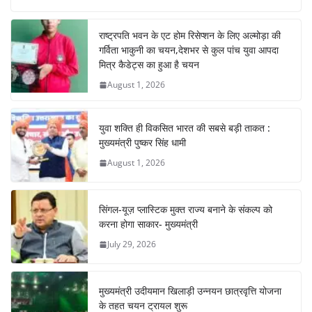
e
s
e
gr
e
e
b
A
st
a
dI
राष्ट्रपति भवन के एट होम रिसेप्शन के लिए अल्मोड़ा की
o
p
m
n
गर्विता भाकुनी का चयन,देशभर से कुल पांच युवा आपदा
o
p
मित्र कैडेट्स का हुआ है चयन
August 1, 2026
k
युवा शक्ति ही विकसित भारत की सबसे बड़ी ताकत :
मुख्यमंत्री पुष्कर सिंह धामी
August 1, 2026
सिंगल-यूज़ प्लास्टिक मुक्त राज्य बनाने के संकल्प को
करना होगा साकार- मुख्यमंत्री
July 29, 2026
मुख्यमंत्री उदीयमान खिलाड़ी उन्नयन छात्रवृत्ति योजना
के तहत चयन ट्रायल शुरू