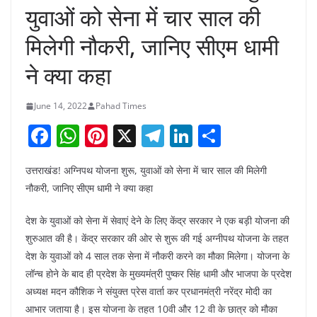
युवाओं को सेना में चार साल की
मिलेगी नौकरी, जानिए सीएम धामी
ने क्या कहा
June 14, 2022
Pahad Times
F
W
Pi
X
T
Li
S
a
h
nt
el
n
h
उत्तराखंड! अग्निपथ योजना शुरू, युवाओं को सेना में चार साल की मिलेगी
c
at
er
e
k
ar
नौकरी, जानिए सीएम धामी ने क्या कहा
e
s
e
gr
e
e
b
A
st
a
dI
देश के युवाओं को सेना में सेवाएं देने के लिए केंद्र सरकार ने एक बड़ी योजना की
शुरुआत की है। केंद्र सरकार की ओर से शुरू की गई अग्नीपथ योजना के तहत
o
p
m
n
देश के युवाओं को 4 साल तक सेना में नौकरी करने का मौका मिलेगा। योजना के
o
p
लॉन्च होने के बाद ही प्रदेश के मुख्यमंत्री पुष्कर सिंह धामी और भाजपा के प्रदेश
k
अध्यक्ष मदन कौशिक ने संयुक्त प्रेस वार्ता कर प्रधानमंत्री नरेंद्र मोदी का
आभार जताया है। इस योजना के तहत 10वी और 12 वी के छात्र को मौका