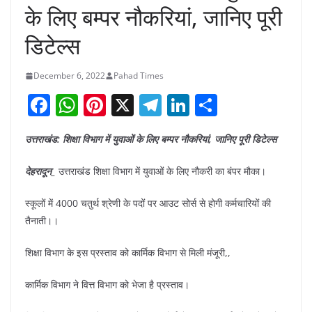
के लिए बम्पर नौकरियां, जानिए पूरी
डिटेल्स
December 6, 2022
Pahad Times
F
W
Pi
X
T
Li
S
a
h
nt
el
n
h
उत्तराखंड: शिक्षा विभाग में युवाओं के लिए बम्पर नौकरियां, जानिए पूरी डिटेल्स
c
at
er
e
k
ar
e
s
e
gr
e
e
देहरादून_
उत्तराखंड शिक्षा विभाग में युवाओं के लिए नौकरी का बंपर मौका।
b
A
st
a
dI
स्कूलों में 4000 चतुर्थ श्रेणी के पदों पर आउट सोर्स से होगी कर्मचारियों की
o
p
m
n
तैनाती।।
o
p
शिक्षा विभाग के इस प्रस्ताव को कार्मिक विभाग से मिली मंजूरी,,
k
कार्मिक विभाग ने वित्त विभाग को भेजा है प्रस्ताव।