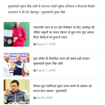
a
h
nt
el
n
h
मुख्यमंत्री पुष्कर सिंह धामी से स्वास्थ्य मंत्री सुबोध उनियाल व विधायक किशोर
c
at
er
e
k
ar
उपाध्याय ने की भेंट देहरादून –मुख्यमंत्री पुष्कर सिंह
e
s
e
gr
e
e
b
A
st
a
dI
राष्ट्रपति भवन के एट होम रिसेप्शन के लिए अल्मोड़ा की
o
p
m
n
गर्विता भाकुनी का चयन,देशभर से कुल पांच युवा आपदा
o
p
मित्र कैडेट्स का हुआ है चयन
August 1, 2026
k
युवा शक्ति ही विकसित भारत की सबसे बड़ी ताकत :
मुख्यमंत्री पुष्कर सिंह धामी
August 1, 2026
सिंगल-यूज़ प्लास्टिक मुक्त राज्य बनाने के संकल्प को
करना होगा साकार- मुख्यमंत्री
July 29, 2026