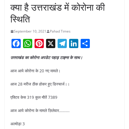
क्या है उत्तराखंड में कोरोना की
स्थिति
September 10, 2021
Pahad Times
F
W
Pi
X
T
Li
S
a
h
nt
el
n
h
उत्तराखंड का कोरोना अपडेट पहाड़ टाइम्स के साथ।
c
at
er
e
k
ar
e
s
e
gr
e
e
आज आये कोरोना के 20 नए मामले।
b
A
st
a
dI
आज 28 मरीज ठीक होकर हुए डिस्चार्ज।।
o
p
m
n
o
p
एक्टिव केस 319 कुल मौतें 7389
k
आज आये कोरोना के मामले ज़िलेवार……….
अल्मोड़ा 3