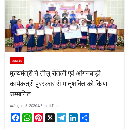
उत्तराखंड
मुख्यमंत्री ने तीलू रौतेली एवं आंगनबाड़ी
कार्यकत्री पुरस्कार से मातृशक्ति को किया
सम्मानित
August 8, 2026
Pahad Times
F
W
Pi
X
T
Li
S
a
h
nt
el
n
h