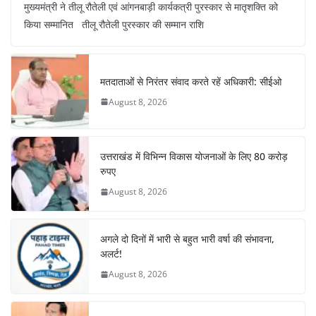
मुख्यमंत्री ने तीलू रौतेली एवं आंगनबाड़ी कार्यकत्री पुरस्कार से मातृशक्ति को
c
at
er
e
k
ar
किया सम्मानित तीलू रौतेली पुरस्कार की सम्मान राशि
e
s
e
gr
e
e
b
A
st
a
dI
o
p
m
n
मतदाताओं से निरंतर संवाद करते रहें अधिकारी: सीईओ
o
p
August 8, 2026
k
उत्तराखंड में विभिन्न विकास योजनाओं के लिए 80 करोड़
रुपए
August 8, 2026
अगले दो दिनों में भारी से बहुत भारी वर्षा की संभावना,
अलर्ट!
August 8, 2026