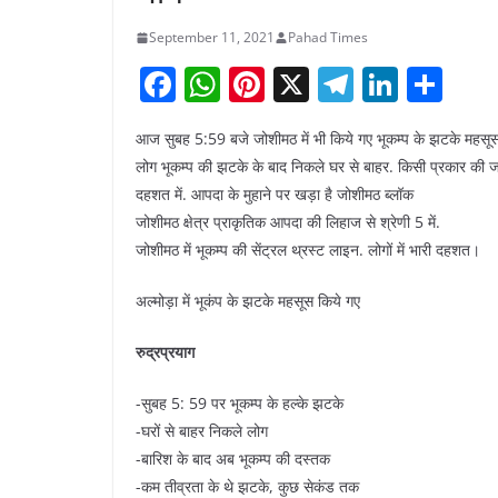
September 11, 2021
Pahad Times
F
W
Pi
X
T
Li
S
a
h
nt
el
n
h
आज सुबह 5:59 बजे जोशीमठ में भी किये गए भूकम्प के झटके महस
c
at
er
e
k
ar
लोग भूकम्प की झटके के बाद निकले घर से बाहर. किसी प्रकार की ज
e
s
e
gr
e
e
दहशत में. आपदा के मुहाने पर खड़ा है जोशीमठ ब्लॉक
b
A
st
a
dI
जोशीमठ क्षेत्र प्राकृतिक आपदा की लिहाज से श्रेणी 5 में.
o
p
m
n
जोशीमठ में भूकम्प की सेंट्रल थ्रस्ट लाइन. लोगों में भारी दहशत।
o
p
अल्मोड़ा में भूकंप के झटके महसूस किये गए
k
रुद्रप्रयाग
-सुबह 5: 59 पर भूकम्प के हल्के झटके
-घरों से बाहर निकले लोग
-बारिश के बाद अब भूकम्प की दस्तक
-कम तीव्रता के थे झटके, कुछ सेकंड तक