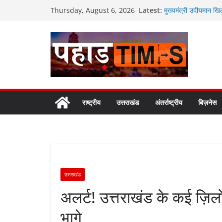
Skip
Latest:
मुख्यमंत्री उदीयमान खि
Thursday, August 6, 2026
to
मुख्यमंत्री पुष्कर सिंह
उपाध्याय ने की भेंट
content
राष्ट्रपति भवन के एट हो
चयन,देशभर से कुल पांच
युवा शक्ति ही विकसित भा
सिंगल-यूज़ प्लास्टिक मु
राष्ट्रीय
उत्तराखंड
अंतर्राष्ट्रीय
बिज़नेस
उत्तराखंड
अलर्ट! उत्तराखंड के कई ज़िलों
भागे