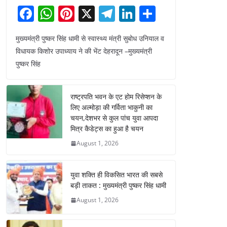
F
W
Pi
X
T
Li
S
a
h
nt
el
n
h
मुख्यमंत्री पुष्कर सिंह धामी से स्वास्थ्य मंत्री सुबोध उनियाल व
c
at
er
e
k
ar
विधायक किशोर उपाध्याय ने की भेंट देहरादून –मुख्यमंत्री
e
s
e
gr
e
e
पुष्कर सिंह
b
A
st
a
dI
o
p
m
n
राष्ट्रपति भवन के एट होम रिसेप्शन के
o
p
लिए अल्मोड़ा की गर्विता भाकुनी का
चयन,देशभर से कुल पांच युवा आपदा
k
मित्र कैडेट्स का हुआ है चयन
August 1, 2026
युवा शक्ति ही विकसित भारत की सबसे
बड़ी ताकत : मुख्यमंत्री पुष्कर सिंह धामी
August 1, 2026