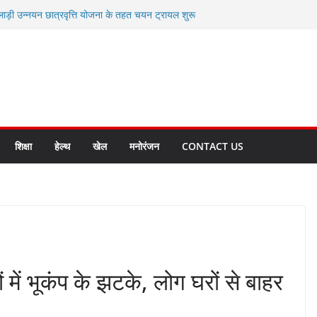
लाड़ी उन्नयन छात्रवृत्ति योजना के तहत चयन ट्रायल शुरू
 धामी से स्वास्थ्य मंत्री सुबोध उनियाल व विधायक किशोर
म रिसेप्शन के लिए अल्मोड़ा की गर्विता भाकुनी का
 युवा आपदा मित्र कैडेट्स का हुआ है चयन
रत की सबसे बड़ी ताकत : मुख्यमंत्री पुष्कर सिंह धामी
क्त राज्य बनाने के संकल्प को करना होगा साकार- मुख्यमंत्री
शिक्षा
हेल्थ
खेल
मनोरंजन
CONTACT US
 में भूकंप के झटके, लोग घरों से बाहर