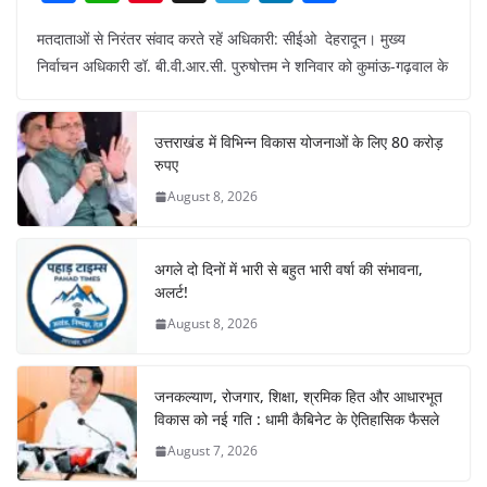
a
h
nt
el
n
h
मतदाताओं से निरंतर संवाद करते रहें अधिकारी: सीईओ देहरादून। मुख्य
c
at
er
e
k
ar
निर्वाचन अधिकारी डॉ. बी.वी.आर.सी. पुरुषोत्तम ने शनिवार को कुमांऊ-गढ़वाल के
e
s
e
gr
e
e
b
A
st
a
dI
उत्तराखंड में विभिन्न विकास योजनाओं के लिए 80 करोड़
o
p
m
n
रुपए
o
p
August 8, 2026
k
अगले दो दिनों में भारी से बहुत भारी वर्षा की संभावना,
अलर्ट!
August 8, 2026
जनकल्याण, रोजगार, शिक्षा, श्रमिक हित और आधारभूत
विकास को नई गति : धामी कैबिनेट के ऐतिहासिक फैसले
August 7, 2026