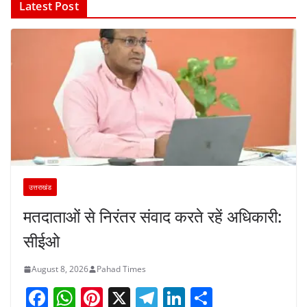
Latest Post
उत्तराखंड
मतदाताओं से निरंतर संवाद करते रहें अधिकारी:
सीईओ
August 8, 2026
Pahad Times
F
W
Pi
X
T
Li
S