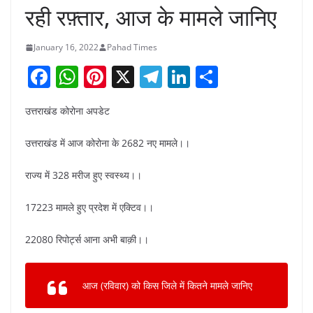
रही रफ़्तार, आज के मामले जानिए
January 16, 2022
Pahad Times
F
W
Pi
X
T
Li
S
a
h
nt
el
n
h
उत्तराखंड कोरोना अपडेट
c
at
er
e
k
ar
e
s
e
gr
e
e
उत्तराखंड में आज कोरोना के 2682 नए मामले।।
b
A
st
a
dI
राज्य में 328 मरीज हुए स्वस्थ्य।।
o
p
m
n
o
p
17223 मामले हुए प्रदेश में एक्टिव।।
k
22080 रिपोर्ट्स आना अभी बाक़ी।।
आज (रविवार) को किस जिले में कितने मामले जानिए