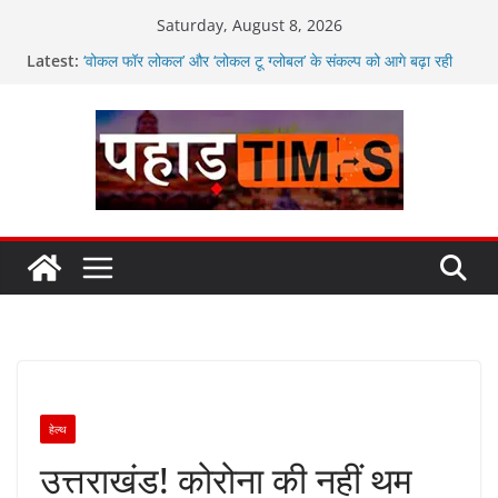
Skip
Saturday, August 8, 2026
to
Latest:
‘वोकल फॉर लोकल’ और ‘लोकल टू ग्लोबल’ के संकल्प को आगे बढ़ा रही
content
उत्तराखंड सरकार
मतदाताओं से निरंतर संवाद करते रहें अधिकारी: सीईओ
उत्तराखंड में विभिन्न विकास योजनाओं के लिए 80 करोड़ रुपए
अगले दो दिनों में भारी से बहुत भारी वर्षा की संभावना, अलर्ट!
जनकल्याण, रोजगार, शिक्षा, श्रमिक हित और आधारभूत विकास को नई
गति : धामी कैबिनेट के ऐतिहासिक फैसले
हेल्थ
उत्तराखंड! कोरोना की नहीं थम