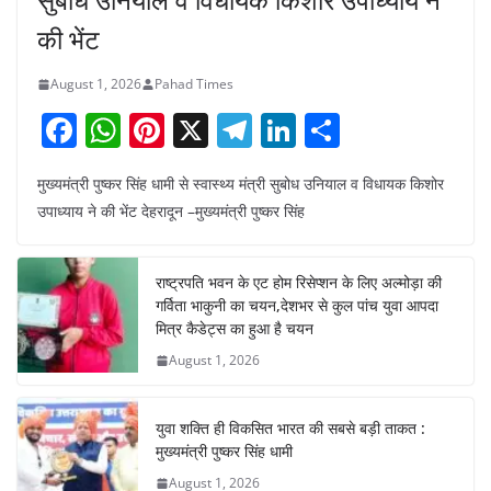
की भेंट
August 1, 2026
Pahad Times
F
W
Pi
X
T
Li
S
a
h
nt
el
n
h
मुख्यमंत्री पुष्कर सिंह धामी से स्वास्थ्य मंत्री सुबोध उनियाल व विधायक किशोर
c
at
er
e
k
ar
उपाध्याय ने की भेंट देहरादून –मुख्यमंत्री पुष्कर सिंह
e
s
e
gr
e
e
b
A
st
a
dI
राष्ट्रपति भवन के एट होम रिसेप्शन के लिए अल्मोड़ा की
o
p
m
n
गर्विता भाकुनी का चयन,देशभर से कुल पांच युवा आपदा
o
p
मित्र कैडेट्स का हुआ है चयन
August 1, 2026
k
युवा शक्ति ही विकसित भारत की सबसे बड़ी ताकत :
मुख्यमंत्री पुष्कर सिंह धामी
August 1, 2026