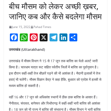
बीच मौसम को लेकर अच्छी ख़बर,
जानिए कब और कैसे बदलेगा मौसम
June 15, 2022
Pahad Times
F
W
Pi
X
T
Li
S
a
h
nt
el
n
h
उत्तराखंड (Uttarakhand)
c
at
er
e
k
ar
e
s
e
gr
e
e
उत्तराखंड में मौसम विभाग ने 15 से 17 जून तक बारिश का येलो अलर्ट जारी
b
A
st
a
dI
किया है। चारधाम यात्रा रूट सहित पर्वतीय जिलों में बारिश का पूर्वानुमान है।
इस दौरान कहीं-कहीं तेज बौछारें पड़ने की भी आशंका है। मैदानी इलाकों में तेज
o
p
m
n
हवाएं भी चलेंगी। मौसम विज्ञान केंद्र ने कहा हैकि, बुधवार को प्रदेश में हल्की से
o
p
मध्यम बारिश हो सकती है।
k
वहीं 16 और 17 जून को अधिकांश स्थानों में ठीक ठाक बारिश के आसार हैं।
नैनीताल, चंपावत, बागेश्वर और पिथौरागढ़ में कहीं-कहीं भारी बारिश की आशंका
है। 18 जून को भी राज्य में बारिश की संभावना है। मौसम विभाग ने भारी बारिश