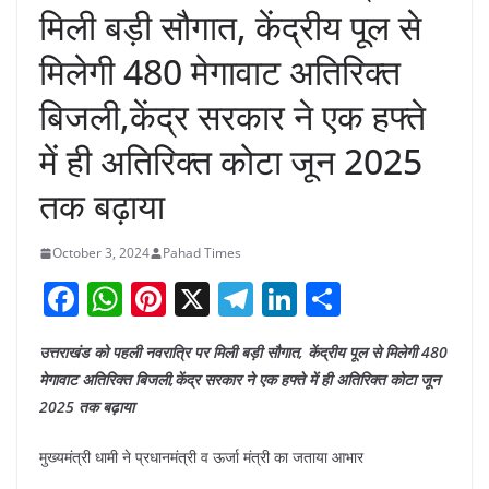
मिली बड़ी सौगात, केंद्रीय पूल से
मिलेगी 480 मेगावाट अतिरिक्त
बिजली,केंद्र सरकार ने एक हफ्ते
में ही अतिरिक्त कोटा जून 2025
तक बढ़ाया
October 3, 2024
Pahad Times
F
W
Pi
X
T
Li
S
a
h
nt
el
n
h
उत्तराखंड को पहली नवरात्रि पर मिली बड़ी सौगात, केंद्रीय पूल से मिलेगी 480
c
at
er
e
k
ar
मेगावाट अतिरिक्त बिजली,केंद्र सरकार ने एक हफ्ते में ही अतिरिक्त कोटा जून
e
s
e
gr
e
e
2025 तक बढ़ाया
b
A
st
a
dI
मुख्यमंत्री धामी ने प्रधानमंत्री व ऊर्जा मंत्री का जताया आभार
o
p
m
n