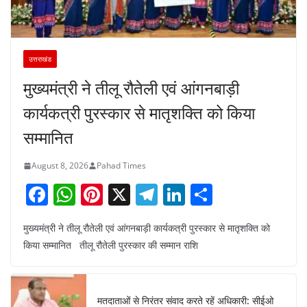
उत्तराखंड
मुख्यमंत्री ने तीलू रौतेली एवं आंगनबाड़ी
कार्यकत्री पुरस्कार से मातृशक्ति को किया
सम्मानित
August 8, 2026
Pahad Times
F
W
Pi
X
T
Li
S
a
h
nt
el
n
h
मुख्यमंत्री ने तीलू रौतेली एवं आंगनबाड़ी कार्यकत्री पुरस्कार से मातृशक्ति को
c
at
er
e
k
ar
किया सम्मानित तीलू रौतेली पुरस्कार की सम्मान राशि
e
s
e
gr
e
e
b
A
st
a
dI
o
p
m
n
मतदाताओं से निरंतर संवाद करते रहें अधिकारी: सीईओ